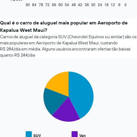
seguir
90
84
78
72
66
60
54
48
42
36
30
24
18
12
6
0
End
of
exibe
interactive
como
chart
o
Qual é o carro de aluguel mais popular em Aeroporto de
preço
Kapalua West Maui?
de
Carros de aluguel da categoria SUV (Chevrolet Equinox ou similar) são os
um
mais populares em Aeroporto de Kapalua West Maui, custando
carro
R$ 284/dia em média. Alguns usuários encontraram ofertas tão baixas
alugado
quanto R$ 244/dia
varia
de
acordo
com
Pie
Chart
a
graphic.
chart
with
aproximação
4
da
slices.
data
de
O
reserva
gráfico
O
a
gráfico
seguir
tem
exibe
1
o
SUV
Van