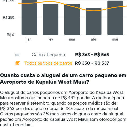
tem
2
1
data
series.
eixo
R$ 250
Y
The
exibindo
chart
o
has
preço
R$ 0
1
mais
jan
fev
mar
abr
mai
End
of
X
barato
interactive
axis
do
chart
Carros: Pequeno
R$ 363 - R$ 565
displaying
aluguel
categories.
de
Todos os tipos de carros
R$ 350 - R$ 537
Range:
carro
14
para
Quanto custa o aluguel de um carro pequeno em
categories.
as
Aeroporto de Kapalua West Maui?
The
empresas
chart
fornecidas
O aluguel de carros pequenos em Aeroporto de Kapalua West
has
Maui costuma custar cerca de R$ 442 por dia. A melhor época
1
para reservar é setembro, quando os preços médios são de
Y
R$ 363 por dia, o que é cerca de 18% abaixo da média anual.
axis
Carros pequenos são 3% mais caros do que o carro de aluguel
displaying
padrão em Aeroporto de Kapalua West Maui, sem oferecer bom
values.
custo-benefício.
Range: