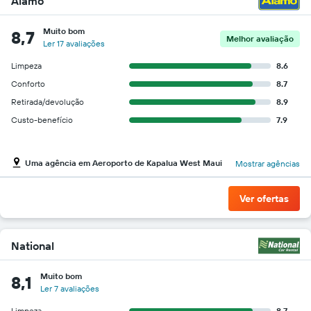
Alamo
Muito bom
8,7
Melhor avaliação
Ler 17 avaliações
Limpeza
8.6
Conforto
8.7
Retirada/devolução
8.9
Custo-benefício
7.9
Uma agência em Aeroporto de Kapalua West Maui
Mostrar agências
Ver ofertas
National
Muito bom
8,1
Ler 7 avaliações
Limpeza
8.7