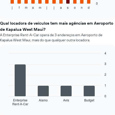
carro
seguir
0
j
f
m
a
m
j
j
a
s
o
n
d
exibe
End
of
o
interactive
preço
chart
médio
Qual locadora de veículos tem mais agências em Aeroporto
de
de Kapalua West Maui?
um
A Enterprise Rent-A-Car opera de 3 endereços em Aeroporto de
aluguel
Kapalua West Maui, mais do que qualquer outra locadora.
de
carro
a
4
cada
Bar
Chart
mês
graphic.
chart
3
O
with
4
gráfico
2
bars.
tem
1
O
1
eixo
gráfico
X
a
exibindo
0
seguir
Enterprise
Alamo
Avis
Budget
os
Rent-A-Car
exibe
End
meses
of
as
do
interactive
quatro
chart