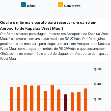
eixo
preço
X
Médio
Conversível
End
médio
exibindo
of
de
interactive
o
tipos
chart
número
populares
Qual é o mês mais barato para reservar um carro em
de
de
Aeroporto de Kapalua West Maui?
dias
carros
antes
O mês mais barato para alugar um carro em Aeroporto de Kapalua West
da
Maui é setembro, com um custo médio de R$ 271/dia. O mês de julho
reserva
geralmente é o mais caro para alugar um carro em Aeroporto de Kapalua
O
West Maui, com preços, em média, de R$ 399/dia, o que costuma ser
gráfico
486% acima do preço médio anual do aluguel em Aeroporto de Kapalua
tem
West Maui.
1
eixo
R$ 600
Y
Bar
Chart
exibindo
graphic.
chart
o
with
R$ 400
preço
12
médio
bars.
de
um
R$ 200
O
aluguel
gráfico
de
a