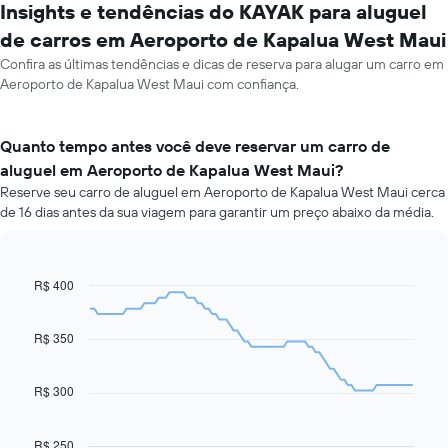
Insights e tendências do KAYAK para aluguel
de carros em Aeroporto de Kapalua West Maui
Confira as últimas tendências e dicas de reserva para alugar um carro em
Aeroporto de Kapalua West Maui com confiança.
Quanto tempo antes você deve reservar um carro de
aluguel em Aeroporto de Kapalua West Maui?
Reserve seu carro de aluguel em Aeroporto de Kapalua West Maui cerca
de 16 dias antes da sua viagem para garantir um preço abaixo da média.
R$ 400
Line
Chart
graphic.
chart
with
91
R$ 350
data
points.
R$ 300
O
gráfico
a
R$ 250