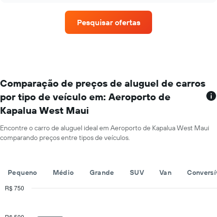
ano
empresas
O
de
gráfico
Pesquisar ofertas
aluguel
tem
de
1
carros
eixo
que
Y
tem
exibindo
mais
o
localizações
Comparação de preços de aluguel de carros
preço
O
médio
por tipo de veículo em: Aeroporto de
gráfico
de
Kapalua West Maui
tem
aluguel
1
de
eixo
Encontre o carro de aluguel ideal em Aeroporto de Kapalua West Maui
carro
X
comparando preços entre tipos de veículos.
por
exibindo
um
empresas
dia
de
Pequeno
Médio
Grande
SUV
Van
Conversí
aluguel
de
R$ 750
carros
Combination
Chart
O
graphic.
chart
gráfico
with
R$ 500