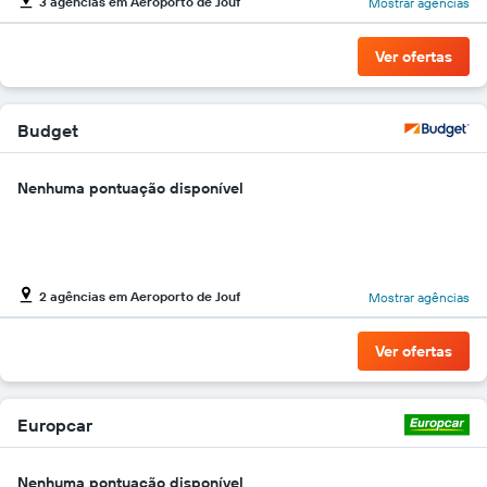
3 agências em Aeroporto de Jouf
Mostrar agências
gráfico
tem
1
Ver ofertas
eixo
Y
exibindo
o
Budget
preço
mais
Nenhuma pontuação disponível
barato
do
aluguel
de
carro
para
2 agências em Aeroporto de Jouf
Mostrar agências
as
empresas
Ver ofertas
fornecidas
Europcar
Nenhuma pontuação disponível