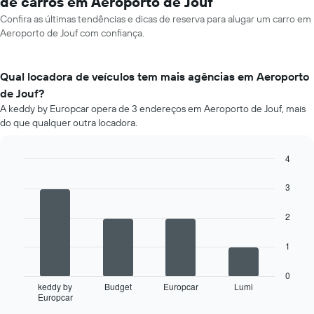
de carros em Aeroporto de Jouf
Confira as últimas tendências e dicas de reserva para alugar um carro em
Aeroporto de Jouf com confiança.
Qual locadora de veículos tem mais agências em Aeroporto
de Jouf?
A keddy by Europcar opera de 3 endereços em Aeroporto de Jouf, mais
do que qualquer outra locadora.
4
Bar
Chart
graphic.
chart
3
with
4
2
bars.
O
1
gráfico
a
0
seguir
keddy by
Budget
Europcar
Lumi
Europcar
exibe
End
of
as