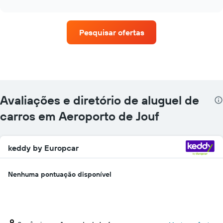
interactive
quatro
chart
empresas
de
Pesquisar ofertas
aluguel
de
carros
que
tem
mais
localizações
Avaliações e diretório de aluguel de
O
gráfico
carros em Aeroporto de Jouf
tem
1
eixo
keddy by Europcar
X
exibindo
empresas
Nenhuma pontuação disponível
de
aluguel
de
carros
O