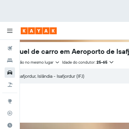
Voos
Aluguel de carro em Aeroporto de Isaf
Hotéis
Devolução no mesmo lugar
Idade do condutor:
25-65
Carros
Pacotes
Explore
Rastreador de voos
Quando ir