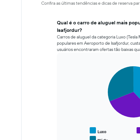
Confira as últimas tendências e dicas de reserva pa
Qual é o carro de aluguel mais pop
Isafjordur?
Carros de aluguel da categoria Luxo (Tesla 
populares em Aeroporto de Isafjordur, cus
usuários encontraram ofertas tão baixas qu
Pie
Chart
graphic.
chart
with
3
slices.
O
gráfico
a
seguir
exibe
o
Luxo
preço