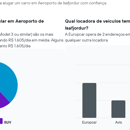
ra alugar um carro em Aeroporto de Isafjordur com confiança.
ular em Aeroporto de
Qual locadora de veículos te
Isafjordur?
Model 3 ou similar) são os mais
A Europcar opera de 2 endereços em 
tando R$ 1.605/dia em média. Alguns
qualquer outra locadora.
anto R$ 1.605/dia
Bar
Chart
graphic.
chart
with
4
bars.
O
gráfico
a
seguir
SUV
Europcar
Avis
exibe
End
of
as
interactive