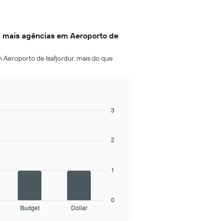
m mais agências em Aeroporto de
Aeroporto de Isafjordur, mais do que
3
2
1
0
Budget
Dollar