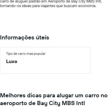
carro de aluguel padrão em Aeroporto de Bay City MBS Intl,
values.
tornando-os ideais para viajantes que buscam economia.
Range:
0
to
600.
Informações úteis
Tipo de carro mais popular
Luxo
Melhores dicas para alugar um carro no
aeroporto de Bay City MBS Intl