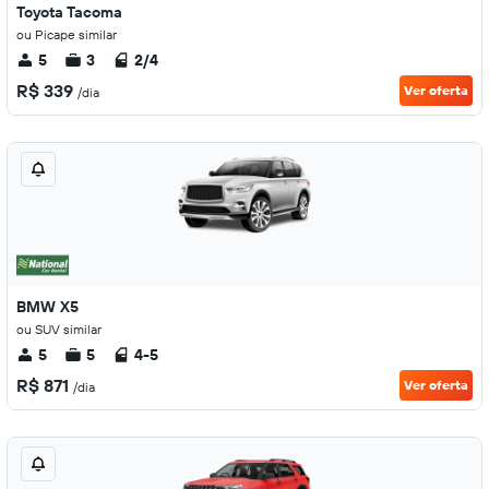
Toyota Tacoma
ou Picape similar
5
3
2/4
R$ 339
Ver oferta
/dia
BMW X5
ou SUV similar
5
5
4-5
R$ 871
Ver oferta
/dia