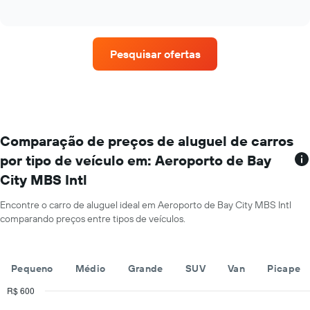
of
o
interactive
preço
chart
médio
de
Pesquisar ofertas
um
aluguel
de
carro
a
cada
mês
Comparação de preços de aluguel de carros
O
por tipo de veículo em: Aeroporto de Bay
gráfico
City MBS Intl
tem
1
eixo
Encontre o carro de aluguel ideal em Aeroporto de Bay City MBS Intl
X
comparando preços entre tipos de veículos.
exibindo
os
meses
Pequeno
Médio
Grande
SUV
Van
Picape
do
ano
R$ 600
O
Combination
Chart
gráfico