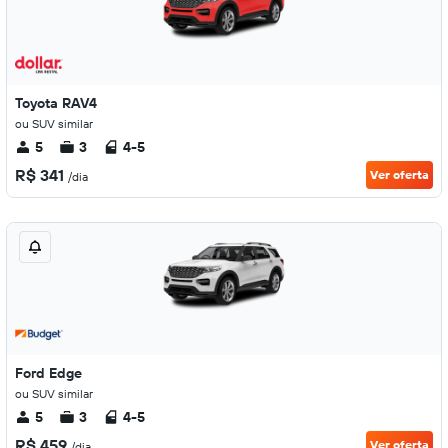
Toyota RAV4
ou SUV similar
5
3
4-5
R$ 341
Ver oferta
/dia
Ford Edge
ou SUV similar
5
3
4-5
R$ 459
Ver oferta
/dia