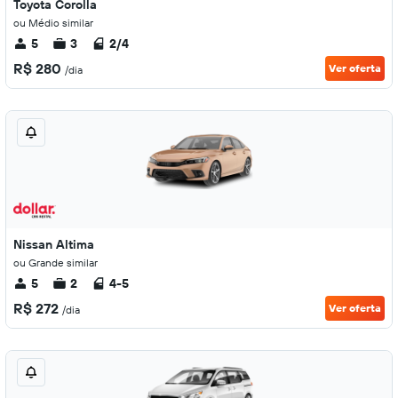
Toyota Corolla
ou Médio similar
5
3
2/4
R$ 280
Ver oferta
/dia
Nissan Altima
ou Grande similar
5
2
4-5
R$ 272
Ver oferta
/dia