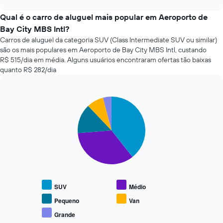
como
chart
o
Qual é o carro de aluguel mais popular em Aeroporto de
preço
Bay City MBS Intl?
de
Carros de aluguel da categoria SUV (Class Intermediate SUV ou similar)
um
são os mais populares em Aeroporto de Bay City MBS Intl, custando
carro
R$ 515/dia em média. Alguns usuários encontraram ofertas tão baixas
alugado
quanto R$ 282/dia
varia
de
acordo
com
Pie
Chart
a
graphic.
chart
with
aproximação
5
da
slices.
data
de
O
reserva
gráfico
O
a
gráfico
seguir
tem
SUV
Médio
exibe
1
o
Pequeno
Van
eixo
preço
X
Grande
End
médio
exibindo