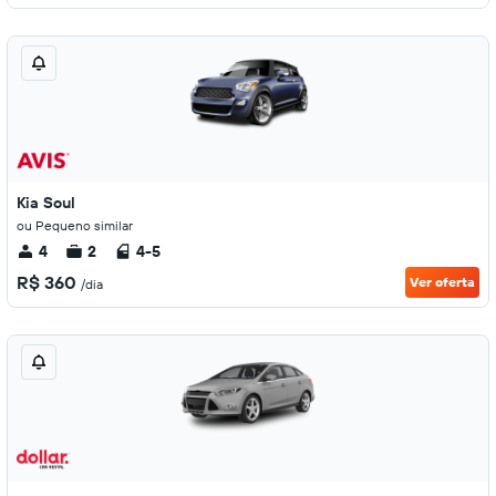
Kia Soul
ou Pequeno similar
4
2
4-5
R$ 360
Ver oferta
/dia