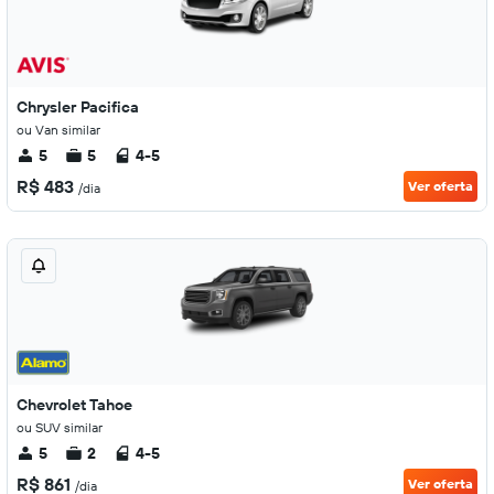
Chrysler Pacifica
ou Van similar
5
5
4-5
R$ 483
Ver oferta
/dia
Chevrolet Tahoe
ou SUV similar
5
2
4-5
R$ 861
Ver oferta
/dia