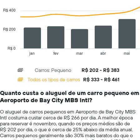
graphic.
chart
tem
with
R$ 400
1
2
eixo
data
series.
Y
R$ 200
exibindo
The
o
chart
preço
has
médio
R$ 0
1
de
jan
fev
mar
abr
mai
End
of
X
aluguel
interactive
axis
de
chart
Carros: Pequeno
R$ 202 - R$ 383
displaying
carro
categories.
por
Todos os tipos de carros
R$ 333 - R$ 461
Range:
um
14
dia
Quanto custa o aluguel de um carro pequeno em
categories.
Aeroporto de Bay City MBS Intl?
The
chart
O aluguel de carros pequenos em Aeroporto de Bay City MBS
has
Intl costuma custar cerca de R$ 266 por dia. A melhor época
1
para reservar é novembro, quando os preços médios são de
Y
R$ 202 por dia, o que é cerca de 25% abaixo da média anual.
axis
Carros pequenos geralmente são 30% mais baratos do que o
displaying