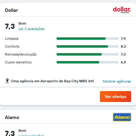
Dollar
Bom
7,3
Ler 3 avaliações
Limpeza
7.9
Conforto
8.3
Retirada/devolução
7.3
Custo-benefício
6.9
Uma agência em Aeroporto de Bay City MBS Intl
Mostrar agências
Ver ofertas
Alamo
Bom
7,3
Ler 2 avaliações