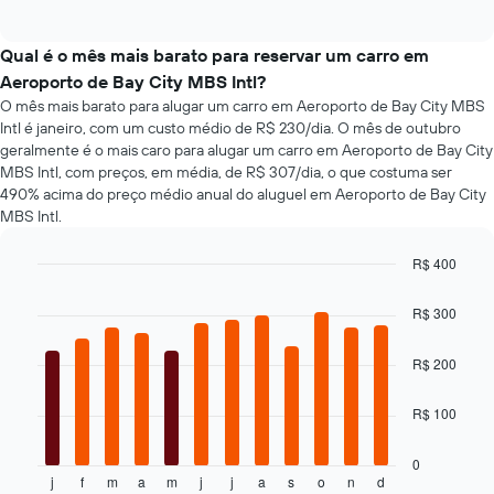
of
de
interactive
o
tipos
chart
número
populares
Qual é o mês mais barato para reservar um carro em
de
de
Aeroporto de Bay City MBS Intl?
dias
carros
antes
O mês mais barato para alugar um carro em Aeroporto de Bay City MBS
da
Intl é janeiro, com um custo médio de R$ 230/dia. O mês de outubro
reserva
geralmente é o mais caro para alugar um carro em Aeroporto de Bay City
O
MBS Intl, com preços, em média, de R$ 307/dia, o que costuma ser
gráfico
490% acima do preço médio anual do aluguel em Aeroporto de Bay City
tem
MBS Intl.
1
eixo
R$ 400
Y
Bar
Chart
exibindo
graphic.
chart
o
R$ 300
with
preço
12
médio
bars.
R$ 200
de
um
O
R$ 100
aluguel
gráfico
de
a
carro
seguir
0
j
f
m
a
m
j
j
a
s
o
n
d
exibe
End