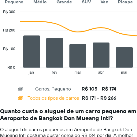
Pequeno
Médio
Grande
SUV
Van
Picape
aluguel
de
R$ 300
carros
Combination
Chart
O
graphic.
chart
gráfico
with
R$ 200
tem
2
1
data
series.
eixo
R$ 100
Y
The
exibindo
chart
o
has
preço
R$ 0
1
mais
jan
fev
mar
abr
mai
End
of
X
barato
interactive
axis
do
chart
Carros: Pequeno
R$ 105 - R$ 174
displaying
aluguel
categories.
de
Todos os tipos de carros
R$ 171 - R$ 266
Range:
carro
14
para
Quanto custa o aluguel de um carro pequeno em
categories.
as
Aeroporto de Bangkok Don Mueang Intl?
The
empresas
chart
fornecidas
O aluguel de carros pequenos em Aeroporto de Bangkok Don
has
Mueang Intl costuma custar cerca de R$ 134 por dia. A melhor
1