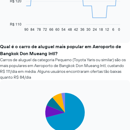
R$ 120
points.
O
gráfico
a
R$ 110
seguir
90
84
78
72
66
60
54
48
42
36
30
24
18
12
6
0
End
of
exibe
interactive
como
chart
o
Qual é o carro de aluguel mais popular em Aeroporto de
preço
Bangkok Don Mueang Intl?
de
Carros de aluguel da categoria Pequeno (Toyota Yaris ou similar) são os
um
mais populares em Aeroporto de Bangkok Don Mueang Intl, custando
carro
R$ 111/dia em média. Alguns usuários encontraram ofertas tão baixas
alugado
quanto R$ 84/dia
varia
de
acordo
com
Pie
Chart
a
graphic.
chart
with
aproximação
5
da
slices.
data
de
O
reserva