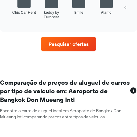
gráfico
exibindo
a
0
os
seguir
Chic Car Rent
keddy by
8mile
Alamo
meses
Europcar
exibe
End
do
of
as
interactive
ano
quatro
chart
O
empresas
gráfico
de
Pesquisar ofertas
tem
aluguel
1
de
eixo
carros
Y
que
exibindo
tem
o
mais
preço
localizações
Comparação de preços de aluguel de carros
médio
O
por tipo de veículo em: Aeroporto de
de
gráfico
aluguel
Bangkok Don Mueang Intl
tem
de
1
carro
eixo
Encontre o carro de aluguel ideal em Aeroporto de Bangkok Don
por
X
Mueang Intl comparando preços entre tipos de veículos.
um
exibindo
dia
empresas
de