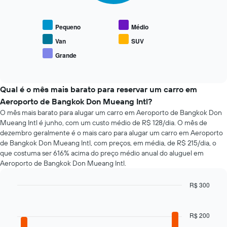
gráfico
O
a
gráfico
seguir
tem
Pequeno
Médio
exibe
1
o
Van
SUV
eixo
preço
X
Grande
End
médio
exibindo
of
de
interactive
o
tipos
chart
número
populares
Qual é o mês mais barato para reservar um carro em
de
de
Aeroporto de Bangkok Don Mueang Intl?
dias
carros
antes
O mês mais barato para alugar um carro em Aeroporto de Bangkok Don
da
Mueang Intl é junho, com um custo médio de R$ 128/dia. O mês de
reserva
dezembro geralmente é o mais caro para alugar um carro em Aeroporto
O
de Bangkok Don Mueang Intl, com preços, em média, de R$ 215/dia, o
gráfico
que costuma ser 616% acima do preço médio anual do aluguel em
tem
Aeroporto de Bangkok Don Mueang Intl.
1
eixo
R$ 300
Y
Bar
Chart
exibindo
graphic.
chart
o
with
R$ 200
preço
12