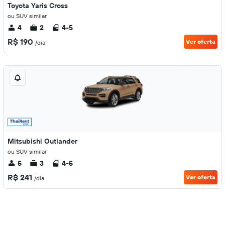
Toyota Yaris Cross
ou SUV similar
4
2
4-5
R$ 190
Ver oferta
/dia
Mitsubishi Outlander
ou SUV similar
5
3
4-5
R$ 241
Ver oferta
/dia