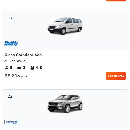
Class Standard Van
ou Van similar
5
3
4-5
R$ 206
Ver oferta
/dia