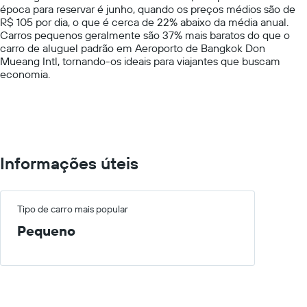
época para reservar é junho, quando os preços médios são de
Y
R$ 105 por dia, o que é cerca de 22% abaixo da média anual.
axis
Carros pequenos geralmente são 37% mais baratos do que o
displaying
carro de aluguel padrão em Aeroporto de Bangkok Don
values.
Mueang Intl, tornando-os ideais para viajantes que buscam
Range:
economia.
0
to
300.
Informações úteis
Tipo de carro mais popular
Pequeno