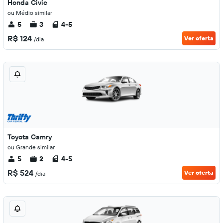
Honda Civic
ou Médio similar
5
3
4-5
R$ 124
Ver oferta
/dia
Toyota Camry
ou Grande similar
5
2
4-5
R$ 524
Ver oferta
/dia