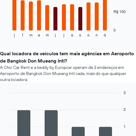
médio
bars.
de
um
R$ 100
O
aluguel
gráfico
de
a
carro
seguir
0
j
f
m
a
m
j
j
a
s
o
n
d
exibe
End
of
o
interactive
preço
chart
médio
Qual locadora de veículos tem mais agências em Aeroporto
de
de Bangkok Don Mueang Intl?
um
A Chic Car Rent e a keddy by Europcar operam de 2 endereços em
aluguel
Aeroporto de Bangkok Don Mueang Intl cada, mais do que qualquer
de
outra locadora.
carro
a
3
cada
mês
Bar
Chart
graphic.
chart
O
with
2
gráfico
4
tem
bars.
1
1
eixo
O
X