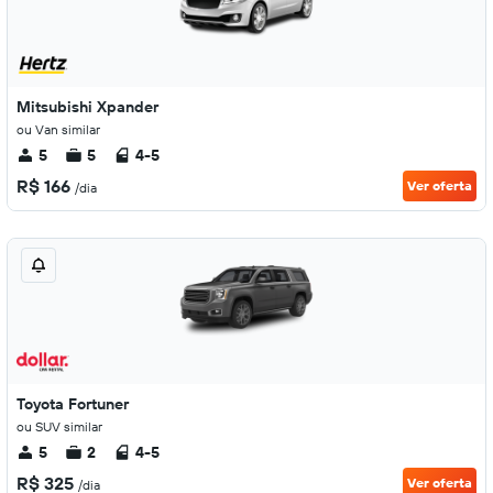
Mitsubishi Xpander
ou Van similar
5
5
4-5
R$ 166
Ver oferta
/dia
Toyota Fortuner
ou SUV similar
5
2
4-5
R$ 325
Ver oferta
/dia