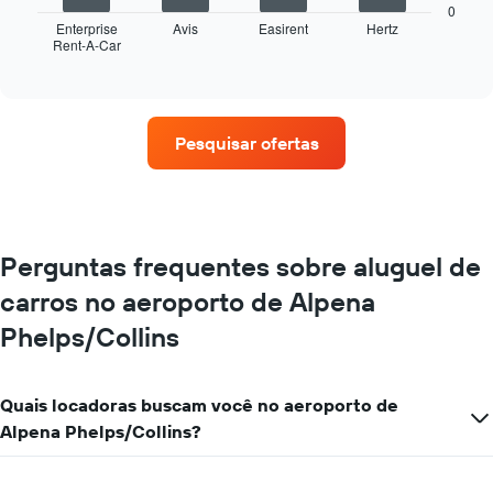
a
0
seguir
Enterprise
Avis
Easirent
Hertz
Rent-A-Car
exibe
End
of
as
interactive
quatro
chart
empresas
de
Pesquisar ofertas
aluguel
de
carros
que
tem
mais
Perguntas frequentes sobre aluguel de
localizações
carros no aeroporto de Alpena
O
gráfico
Phelps/Collins
tem
1
eixo
X
Quais locadoras buscam você no aeroporto de
exibindo
Alpena Phelps/Collins?
empresas
de
aluguel