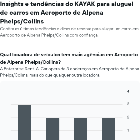
Insights e tendências do KAYAK para aluguel
de carros em Aeroporto de Alpena
Phelps/Collins
Confira as últimas tendências e dicas de reserva para alugar um carro em
Aeroporto de Alpena Phelps/Collins com confiança.
Qual locadora de veículos tem mais agências em Aeroporto
de Alpena Phelps/Collins?
A Enterprise Rent-A-Car opera de 3 endereços em Aeroporto de Alpena
Phelps/Collins, mais do que qualquer outra locadora.
4
Bar
Chart
graphic.
chart
3
with
4
2
bars.
O
1
gráfico