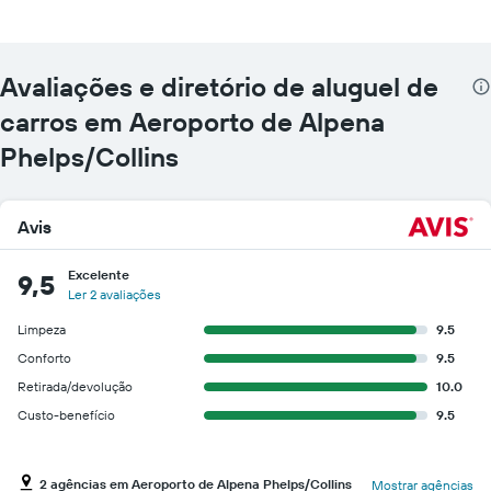
de
carros
O
gráfico
Avaliações e diretório de aluguel de
tem
carros em Aeroporto de Alpena
1
eixo
Phelps/Collins
Y
exibindo
o
preço
Avis
mais
barato
Excelente
9,5
do
Ler 2 avaliações
aluguel
de
Limpeza
9.5
carro
Conforto
9.5
para
Retirada/devolução
10.0
as
empresas
Custo-benefício
9.5
fornecidas
2 agências em Aeroporto de Alpena Phelps/Collins
Mostrar agências