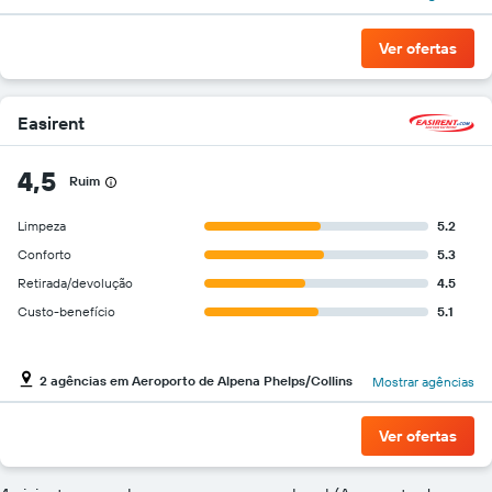
Ver ofertas
Easirent
4,5
Ruim
Limpeza
5.2
Conforto
5.3
Retirada/devolução
4.5
Custo-benefício
5.1
2 agências em Aeroporto de Alpena Phelps/Collins
Mostrar agências
Ver ofertas