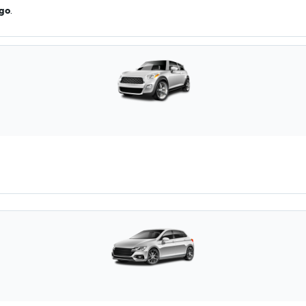
ago
.