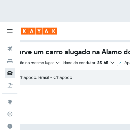
Voos
Reserve um carro alugado na Alamo d
Hotéis
Devolução no mesmo lugar
Idade do condutor:
25-65
Ap
Carros
Pacotes
Explore
Rastreador de voos
Quando ir