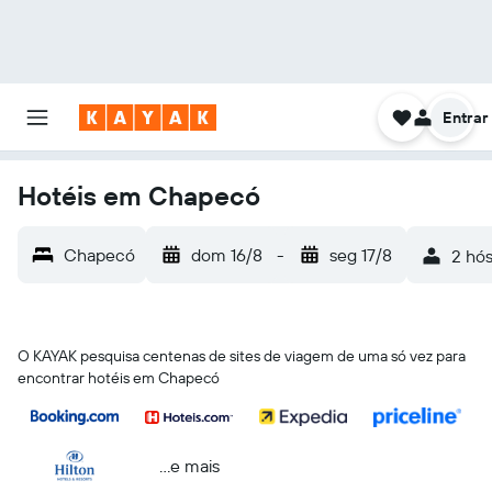
Entrar
Hotéis em Chapecó
Chapecó
dom 16/8
-
seg 17/8
2 hós
O KAYAK pesquisa centenas de sites de viagem de uma só vez para
encontrar hotéis em Chapecó
...e mais