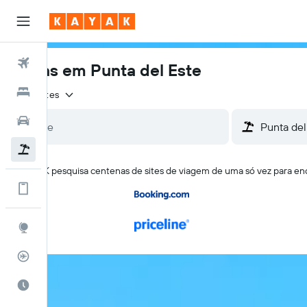
Voos
Férias em Punta del Este
Hotéis
2 viajantes
Carros
Pacotes
O KAYAK pesquisa centenas de sites de viagem de uma só vez para enc
Vá mais longe no app
Explore
Rastreador de voos
Quando ir