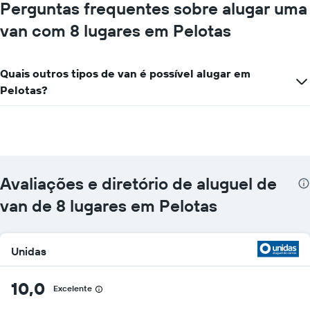
mais
Perguntas frequentes sobre alugar uma
localizações
van com 8 lugares em Pelotas
O
gráfico
tem
1
Quais outros tipos de van é possível alugar em
eixo
Pelotas?
X
exibindo
empresas
de
aluguel
de
carros
Avaliações e diretório de aluguel de
O
gráfico
van de 8 lugares em Pelotas
tem
1
eixo
Unidas
Y
exibindo
o
10,0
Excelente
preço
mais