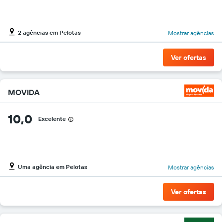
barato
do
aluguel
2 agências em Pelotas
de
Mostrar agências
carro
para
Ver ofertas
as
empresas
fornecidas
MOVIDA
10,0
Excelente
Uma agência em Pelotas
Mostrar agências
Ver ofertas