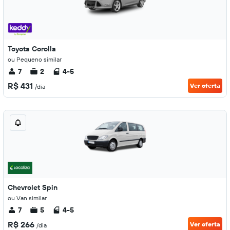
Toyota Corolla
ou Pequeno similar
7
2
4-5
R$ 431
Ver oferta
/dia
Chevrolet Spin
ou Van similar
7
5
4-5
R$ 266
Ver oferta
/dia