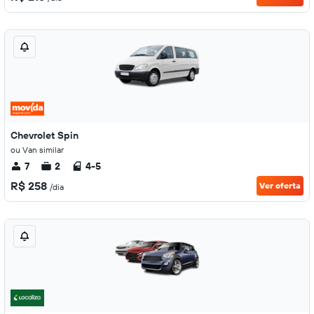
Chevrolet Spin
ou Van similar
7
2
4-5
R$ 258
Ver oferta
/dia