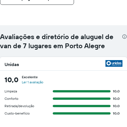
carro
para
as
empresas
fornecidas
Avaliações e diretório de aluguel de
van de 7 lugares em Porto Alegre
Unidas
Excelente
10,0
Ler 1 avaliação
Limpeza
10.0
Conforto
10.0
Retirada/devolução
10.0
Custo-benefício
10.0