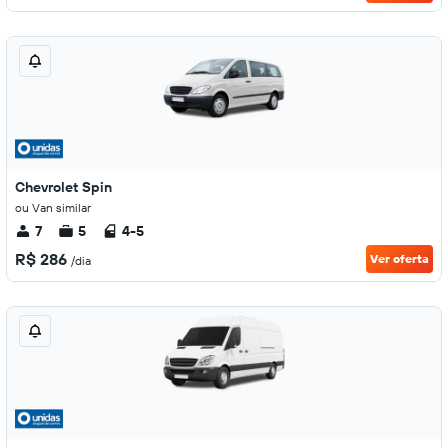
Chevrolet Spin
ou Van similar
7
5
4-5
R$ 286
Ver oferta
/dia