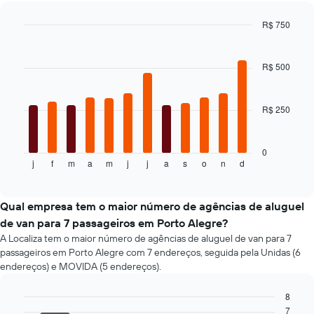
antes
das
da
R$ 750
últimas
reserva
72
Bar
Chart
O
graphic.
chart
horas
gráfico
with
O
R$ 500
tem
12
gráfico
1
bars.
tem
eixo
1
R$ 250
Y
O
eixo
exibindo
gráfico
X
o
a
exibindo
preço
seguir
0
as
j
f
m
a
m
j
j
a
s
o
n
d
médio
exibe
End
4
of
de
o
interactive
empresas
um
preço
chart
de
aluguel
médio
Qual empresa tem o maior número de agências de aluguel
aluguel
de
de
de van para 7 passageiros em Porto Alegre?
de
carro
um
carro
A Localiza tem o maior número de agências de aluguel de van para 7
aluguel
mais
passageiros em Porto Alegre com 7 endereços, seguida pela Unidas (6
de
baratas
endereços) e MOVIDA (5 endereços).
carro
O
a
gráfico
8
cada
tem
7
mês
Bar
Chart