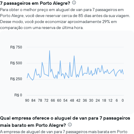
7 passageiros em Porto Alegre?
Para obter o melhor preço em aluguel de van para 7 passageiros em
Porto Alegre, você deve reservar cerca de 85 dias antes da sua viagem.
Desse modo, você pode economizar aproximadamente 29% em
comparação com uma reserva de última hora.
R$ 750
Line
Chart
graphic.
chart
with
91
R$ 500
data
points.
R$ 250
O
gráfico
a
R$ 0
seguir
90
84
78
72
66
60
54
48
42
36
30
24
18
12
6
0
End
of
exibe
interactive
como
chart
o
Qual empresa oferece o aluguel de van para 7 passageiros
preço
mais barato em Porto Alegre?
de
A empresa de aluguel de van para 7 passageiros mais barata em Porto
um