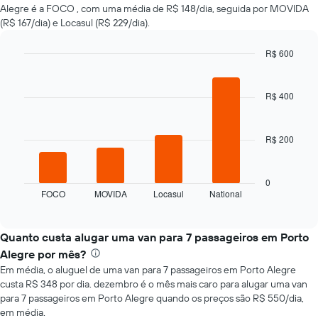
Alegre é a FOCO , com uma média de R$ 148/dia, seguida por MOVIDA
carro
(R$ 167/dia) e Locasul (R$ 229/dia).
alugado
varia
de
R$ 600
acordo
Bar
Chart
com
graphic.
chart
with
a
R$ 400
4
aproximação
bars.
da
data
R$ 200
O
de
gráfico
reserva
a
O
seguir
0
gráfico
FOCO
MOVIDA
Locasul
National
exibe
End
tem
of
as
interactive
1
quatro
chart
eixo
empresas
Quanto custa alugar uma van para 7 passageiros em Porto
X
de
Alegre por mês?
exibindo
aluguel
o
Em média, o aluguel de uma van para 7 passageiros em Porto Alegre
de
número
custa R$ 348 por dia. dezembro é o mês mais caro para alugar uma van
carros
de
para 7 passageiros em Porto Alegre quando os preços são R$ 550/dia,
mais
dias
em média.
baratas