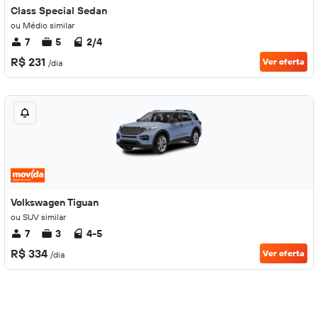
Class Special Sedan
ou Médio similar
7
5
2/4
R$ 231
Ver oferta
/dia
Volkswagen Tiguan
ou SUV similar
7
3
4-5
R$ 334
Ver oferta
/dia