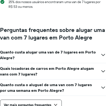
de
25% dos nossos usuários encontraram uma van de 7 lugares por
1
carro
R$ 53 ou menos.
eixo
por
X
um
exibindo
dia
empresas
de
Perguntas frequentes sobre alugar uma
aluguel
de
van com 7 lugares em Porto Alegre
carros
O
gráfico
Quanto custa alugar uma van de 7 lugares em Porto
tem
1
Alegre?
eixo
Y
Quais locadoras de carros em Porto Alegre alugam
exibindo
vans com 7 lugares?
o
preço
mais
Quanto custa o aluguel de uma van com 7 lugares
barato
por uma semana em Porto Alegre?
do
aluguel
de
Ver mais perguntas frequentes