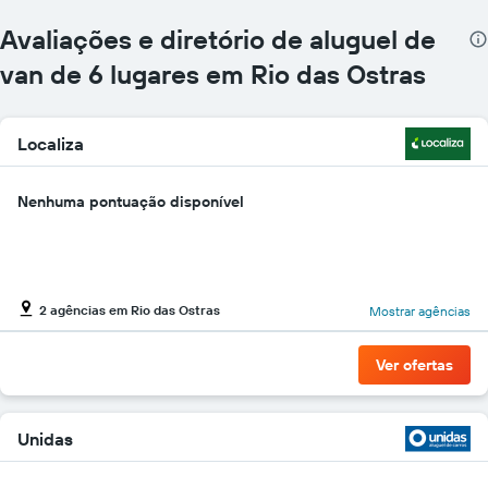
mais
localizações
Avaliações e diretório de aluguel de
O
gráfico
van de 6 lugares em Rio das Ostras
tem
1
eixo
Localiza
X
exibindo
empresas
Nenhuma pontuação disponível
de
aluguel
de
carros
O
2 agências em Rio das Ostras
Mostrar agências
gráfico
tem
1
Ver ofertas
eixo
Y
exibindo
o
Unidas
preço
mais