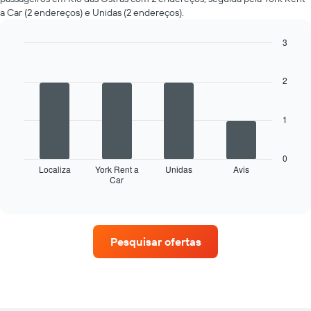
a Car (2 endereços) e Unidas (2 endereços).
3
Bar
Chart
graphic.
chart
with
2
4
bars.
1
O
gráfico
a
0
seguir
Localiza
York Rent a
Unidas
Avis
Car
exibe
End
of
as
interactive
quatro
chart
empresas
de
Pesquisar ofertas
aluguel
de
carros
que
tem