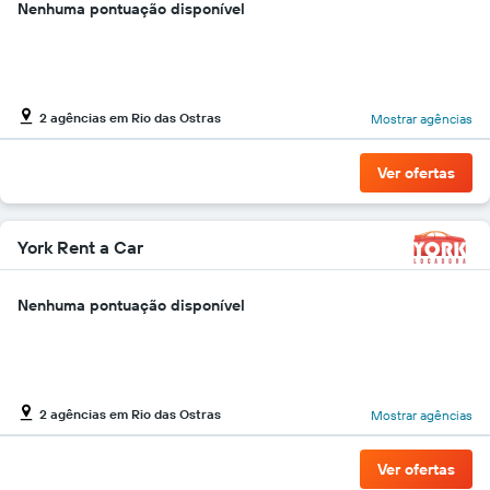
Nenhuma pontuação disponível
barato
do
aluguel
de
carro
para
2 agências em Rio das Ostras
Mostrar agências
as
empresas
Ver ofertas
fornecidas
York Rent a Car
Nenhuma pontuação disponível
2 agências em Rio das Ostras
Mostrar agências
Ver ofertas