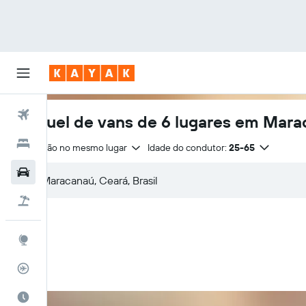
Voos
Aluguel de vans de 6 lugares em Mar
Hotéis
Devolução no mesmo lugar
Idade do condutor:
25-65
Carros
Pacotes
Explore
Rastreador de voos
Quando ir