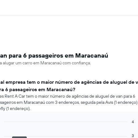
van para 6 passageiros em Maracanaú
ara alugar um carro em Maracanaú com confiança.
al empresa tem o maior número de agências de aluguel de 
ra 6 passageiros em Maracanaú?
es Rent A Car tem o maior número de agências de aluguel de van para 6
sageiros em Maracanaú com 3 endereços, seguida pela Avis (1 endereço)
efly (1 endereço).
4
Bar
Chart
graphic.
chart
3