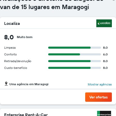
van de 15 lugares em Maragogi
Localiza
8,0
Muito bom
Limpeza
8.0
Conforto
6.0
Retirada/devolução
8.0
Custo-benefício
8.0
Uma agência em Maragogi
Mostrar agências
Ver ofertas
Enterprise Rent-A-Car