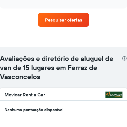
as
interactive
quatro
chart
empresas
de
Pesquisar ofertas
aluguel
de
carros
que
tem
mais
localizações
Avaliações e diretório de aluguel de
O
gráfico
van de 15 lugares em Ferraz de
tem
Vasconcelos
1
eixo
X
exibindo
Movicar Rent a Car
empresas
de
aluguel
Nenhuma pontuação disponível
de
carros
O