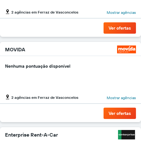
gráfico
tem
2 agências em Ferraz de Vasconcelos
Mostrar agências
1
eixo
Y
Ver ofertas
exibindo
o
preço
MOVIDA
mais
barato
do
Nenhuma pontuação disponível
aluguel
de
carro
para
as
2 agências em Ferraz de Vasconcelos
Mostrar agências
empresas
fornecidas
Ver ofertas
Enterprise Rent-A-Car