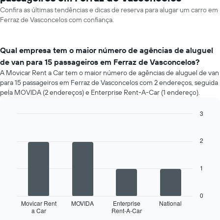
Confira as últimas tendências e dicas de reserva para alugar um carro em
Ferraz de Vasconcelos com confiança.
Qual empresa tem o maior número de agências de aluguel
de van para 15 passageiros em Ferraz de Vasconcelos?
A Movicar Rent a Car tem o maior número de agências de aluguel de van
para 15 passageiros em Ferraz de Vasconcelos com 2 endereços, seguida
pela MOVIDA (2 endereços) e Enterprise Rent-A-Car (1 endereço).
3
Bar
Chart
graphic.
chart
with
2
4
bars.
1
O
gráfico
a
0
seguir
Movicar Rent
MOVIDA
Enterprise
National
a Car
Rent-A-Car
exibe
End
of