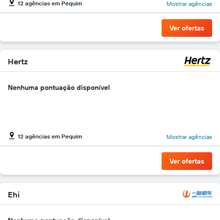
12 agências em Pequim
Mostrar agências
gráfico
tem
1
Ver ofertas
eixo
Y
exibindo
o
Hertz
preço
mais
Nenhuma pontuação disponível
barato
do
aluguel
de
carro
para
12 agências em Pequim
Mostrar agências
as
empresas
Ver ofertas
fornecidas
Ehi