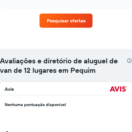
as
interactive
quatro
chart
empresas
de
Pesquisar ofertas
aluguel
de
carros
que
tem
mais
localizações
Avaliações e diretório de aluguel de
O
gráfico
van de 12 lugares em Pequim
tem
1
eixo
Avis
X
exibindo
empresas
Nenhuma pontuação disponível
de
aluguel
de
carros
O