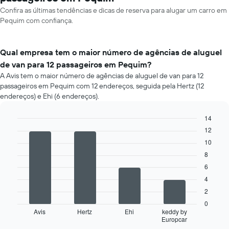
Confira as últimas tendências e dicas de reserva para alugar um carro em
Pequim com confiança.
Qual empresa tem o maior número de agências de aluguel
de van para 12 passageiros em Pequim?
A Avis tem o maior número de agências de aluguel de van para 12
passageiros em Pequim com 12 endereços, seguida pela Hertz (12
endereços) e Ehi (6 endereços).
14
Bar
12
Chart
graphic.
chart
10
with
4
8
bars.
6
4
O
gráfico
2
a
0
seguir
Avis
Hertz
Ehi
keddy by
Europcar
exibe
End
of