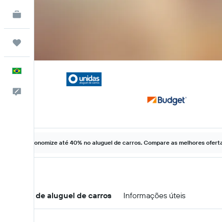
KAYAK for Business
NOVO
Trips
Português
Comentários
Economize até 40% no aluguel de carros. Compare as melhores ofertas
Ofertas de aluguel de carros
Informações úteis