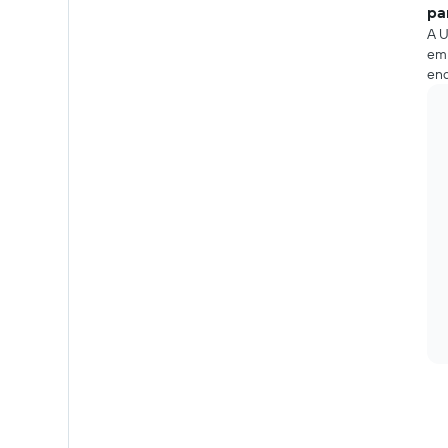
pa
A U
em 
end