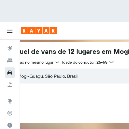
Voos
Aluguel de vans de 12 lugares em Mo
Hotéis
Devolução no mesmo lugar
Idade do condutor:
25-65
Carros
Pacotes
Explore
Rastreador de voos
Quando ir