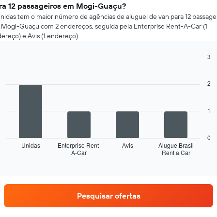
ra 12 passageiros em Mogi-Guaçu?
nidas tem o maior número de agências de aluguel de van para 12 passage
Mogi-Guaçu com 2 endereços, seguida pela Enterprise Rent-A-Car (1
ereço) e Avis (1 endereço).
3
Bar
Chart
graphic.
chart
with
2
4
bars.
1
O
gráfico
a
0
seguir
Unidas
Enterprise Rent-
Avis
Alugue Brasil
A-Car
Rent a Car
exibe
End
of
as
interactive
quatro
chart
empresas
de
Pesquisar ofertas
aluguel
de