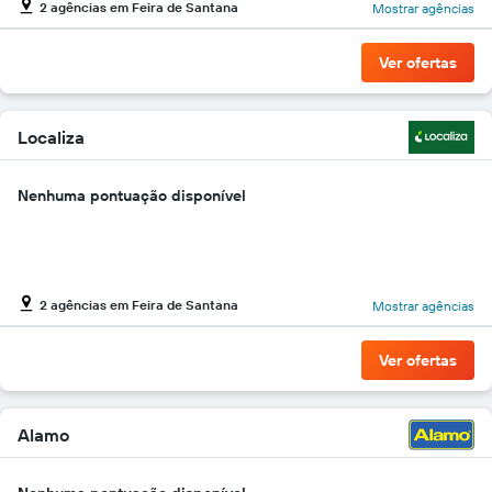
2 agências em Feira de Santana
Mostrar agências
gráfico
tem
1
Ver ofertas
eixo
Y
exibindo
o
Localiza
preço
mais
Nenhuma pontuação disponível
barato
do
aluguel
de
carro
para
2 agências em Feira de Santana
Mostrar agências
as
empresas
Ver ofertas
fornecidas
Alamo