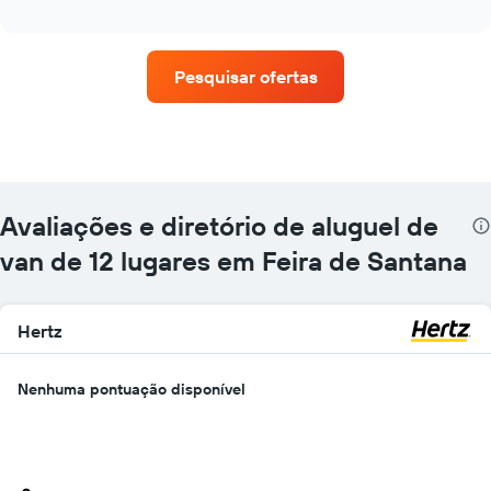
as
interactive
quatro
chart
empresas
de
Pesquisar ofertas
aluguel
de
carros
que
tem
mais
localizações
Avaliações e diretório de aluguel de
O
gráfico
van de 12 lugares em Feira de Santana
tem
1
eixo
Hertz
X
exibindo
empresas
Nenhuma pontuação disponível
de
aluguel
de
carros
O