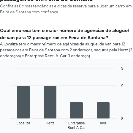
Confira as últimas tendências e dicas de reserva para alugar um carro em
Feira de Santana com confiança.
Qual empresa tem o maior número de agências de aluguel
de van para 12 passageiros em Feira de Santana?
A Localiza tem o maior número de agências de aluguel de van para 12
passageiros em Feira de Santana com 2 endereços, seguida pela Hertz (2
endereços) e Enterprise Rent-A-Car (1 endereço).
3
Bar
Chart
graphic.
chart
with
2
4
bars.
1
O
gráfico
a
0
seguir
Localiza
Hertz
Enterprise
Avis
Rent-A-Car
exibe
End
of