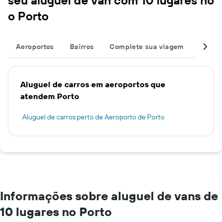
seu aluguel de van com 10 lugares no
o Porto
Aeroportos
Bairros
Complete sua viagem
Estaçõ
Aluguel de carros em aeroportos que
atendem Porto
Aluguel de carros perto de Aeroporto de Porto
Informações sobre aluguel de vans de
10 lugares no Porto