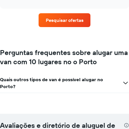
as
interactive
quatro
chart
empresas
de
Pesquisar ofertas
aluguel
de
carros
que
tem
mais
Perguntas frequentes sobre alugar uma
localizações
van com 10 lugares no o Porto
O
gráfico
tem
1
Quais outros tipos de van é possível alugar no
eixo
Porto?
X
exibindo
empresas
de
aluguel
de
carros
Avaliações e diretório de aluguel de
O