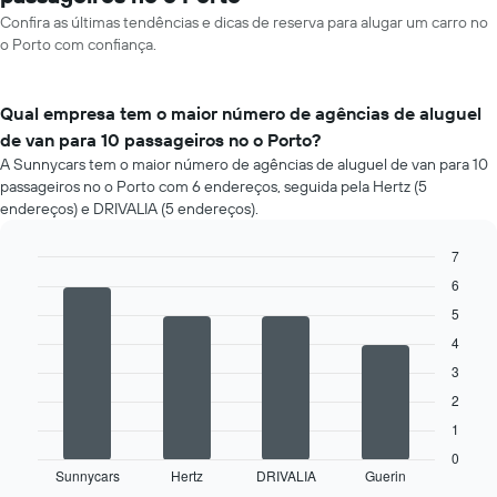
Confira as últimas tendências e dicas de reserva para alugar um carro no
o Porto com confiança.
Qual empresa tem o maior número de agências de aluguel
de van para 10 passageiros no o Porto?
A Sunnycars tem o maior número de agências de aluguel de van para 10
passageiros no o Porto com 6 endereços, seguida pela Hertz (5
endereços) e DRIVALIA (5 endereços).
7
Bar
Chart
6
graphic.
chart
5
with
4
4
bars.
3
O
2
gráfico
1
a
seguir
0
Sunnycars
Hertz
DRIVALIA
Guerin
exibe
End
of