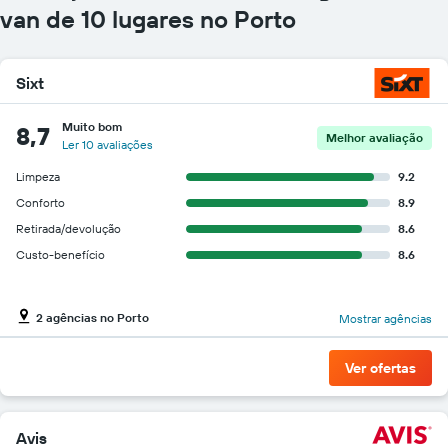
gráfico
van de 10 lugares no Porto
tem
1
eixo
Sixt
Y
exibindo
o
Muito bom
8,7
Melhor avaliação
preço
Ler 10 avaliações
mais
Limpeza
9.2
barato
do
Conforto
8.9
aluguel
Retirada/devolução
8.6
de
Custo-benefício
8.6
carro
para
as
empresas
2 agências no Porto
Mostrar agências
fornecidas
Ver ofertas
Avis