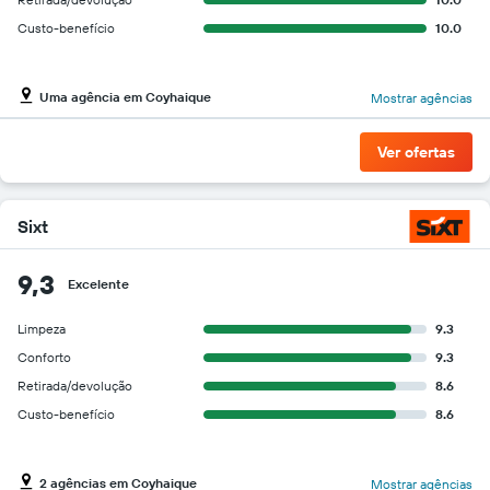
gráfico
Custo-benefício
10.0
tem
1
eixo
Y
Uma agência em Coyhaique
Mostrar agências
exibindo
o
Ver ofertas
preço
mais
barato
do
Sixt
aluguel
de
9,3
carro
Excelente
para
as
Limpeza
9.3
empresas
Conforto
9.3
fornecidas
Retirada/devolução
8.6
Custo-benefício
8.6
2 agências em Coyhaique
Mostrar agências