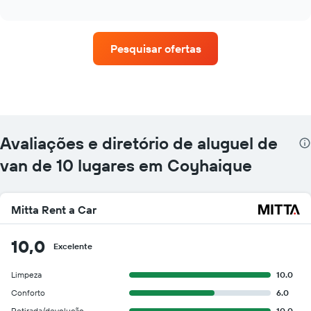
as
interactive
quatro
chart
empresas
de
Pesquisar ofertas
aluguel
de
carros
que
tem
mais
localizações
Avaliações e diretório de aluguel de
O
gráfico
van de 10 lugares em Coyhaique
tem
1
eixo
Mitta Rent a Car
X
exibindo
empresas
10,0
Excelente
de
aluguel
Limpeza
10.0
de
carros
Conforto
6.0
O
Retirada/devolução
10.0