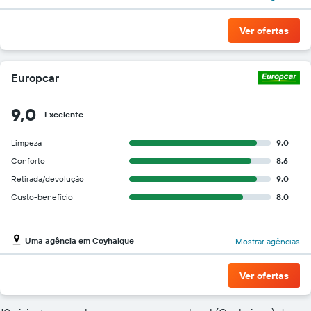
Ver ofertas
Europcar
9,0
Excelente
Limpeza
9.0
Conforto
8.6
Retirada/devolução
9.0
Custo-benefício
8.0
Uma agência em Coyhaique
Mostrar agências
Ver ofertas