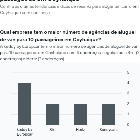
Confira as últimas tendências e dicas de reserva para alugar um carro em
Coyhaique com confiança.
Qual empresa tem o maior número de agências de aluguel
de van para 10 passageiros em Coyhaique?
A keddy by Europcar tem o maior número de agências de aluguel de van
para 10 passageiros em Coyhaique com 4 endereços, seguida pela Sixt (2
endereços) e Hertz (2 endereços).
5
Bar
Chart
4
graphic.
chart
with
3
4
bars.
2
O
1
gráfico
a
0
seguir
keddy by
Sixt
Hertz
Sunnycars
Europcar
exibe
End
of