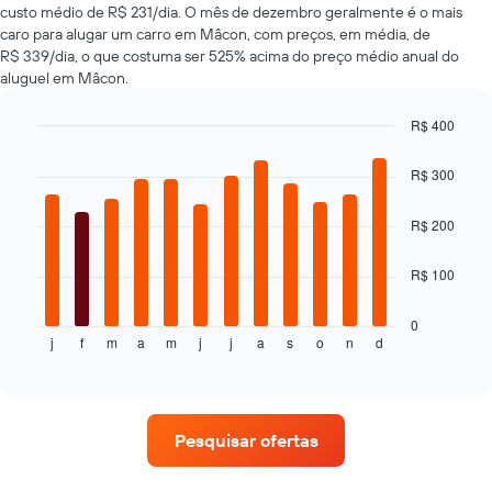
custo médio de R$ 231/dia. O mês de dezembro geralmente é o mais
baratas
caro para alugar um carro em Mâcon, com preços, em média, de
O
R$ 339/dia, o que costuma ser 525% acima do preço médio anual do
gráfico
aluguel em Mâcon.
tem
1
eixo
R$ 400
Y
Bar
Chart
exibindo
graphic.
chart
R$ 300
with
o
12
preço
bars.
R$ 200
mais
barato
O
do
R$ 100
gráfico
aluguel
a
de
seguir
0
carro
j
f
m
a
m
j
j
a
s
o
n
d
exibe
End
para
of
o
as
interactive
preço
chart
empresas
médio
fornecidas
de
Pesquisar ofertas
um
aluguel
de