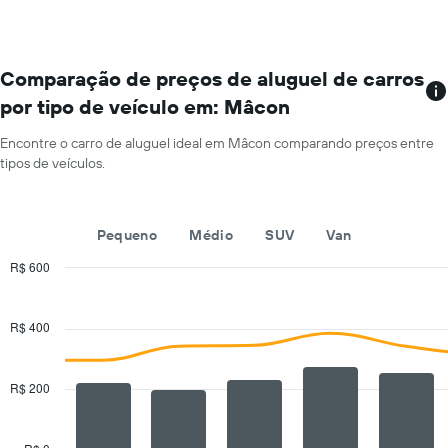
carro
a
cada
mês
Comparação de preços de aluguel de carros
O
por tipo de veículo em: Mâcon
gráfico
tem
Encontre o carro de aluguel ideal em Mâcon comparando preços entre
1
tipos de veículos.
eixo
X
exibindo
os
Pequeno
Médio
SUV
Van
meses
do
R$ 600
ano
Combination
Chart
O
graphic.
chart
with
gráfico
R$ 400
2
tem
data
1
series.
eixo
R$ 200
Y
The
exibindo
chart
o
has