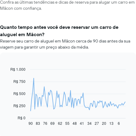
Confira as últimas tendências e dicas de reserva para alugar um carro em
Mâcon com confiança.
Quanto tempo antes você deve reservar um carro de
aluguel em Mâcon?
Reserve seu carro de aluguel em Mâcon cerca de 90 dias antes da sua
viagem para garantir um preço abaixo da média.
R$ 1.000
Line
Chart
graphic.
chart
with
R$ 750
91
data
R$ 500
points.
O
R$ 250
gráfico
a
R$ 0
seguir
90
83
76
69
62
55
48
41
34
27
20
13
6
End
of
exibe
interactive
como
chart