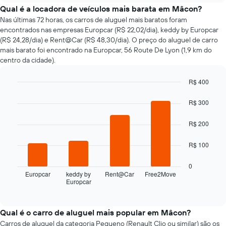
o
Qual é a locadora de veículos mais barata em Mâcon?
preço
Nas últimas 72 horas, os carros de aluguel mais baratos foram
de
encontrados nas empresas Europcar (R$ 22,02/dia), keddy by Europcar
um
(R$ 24,28/dia) e Rent@Car (R$ 48,30/dia). O preço do aluguel de carro
carro
mais barato foi encontrado na Europcar, 56 Route De Lyon (1,9 km do
alugado
centro da cidade).
varia
de
R$ 400
acordo
com
Bar
Chart
graphic.
chart
a
R$ 300
with
aproximação
4
da
R$ 200
bars.
data
de
O
R$ 100
reserva
gráfico
O
a
0
gráfico
seguir
Europcar
keddy by
Rent@Car
Free2Move
tem
Europcar
exibe
End
1
of
as
interactive
eixo
quatro
chart
X
empresas
Qual é o carro de aluguel mais popular em Mâcon?
exibindo
de
Carros de aluguel da categoria Pequeno (Renault Clio ou similar) são os