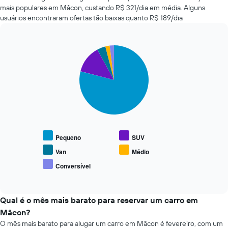
o
aluguel
mais populares em Mâcon, custando R$ 321/dia em média. Alguns
número
de
usuários encontraram ofertas tão baixas quanto R$ 189/dia
de
carros
dias
mais
antes
baratas
da
Pie
Chart
das
reserva
graphic.
chart
últimas
with
O
72
5
gráfico
horas
slices.
tem
O
1
gráfico
O
eixo
tem
gráfico
Y
1
a
exibindo
eixo
seguir
o
Pequeno
SUV
X
exibe
preço
exibindo
o
Van
Médio
médio
as
preço
de
Conversível
4
End
médio
um
of
empresas
de
interactive
aluguel
de
tipos
chart
de
aluguel
populares
Qual é o mês mais barato para reservar um carro em
carro
de
de
Mâcon?
carro
carros
O mês mais barato para alugar um carro em Mâcon é fevereiro, com um
mais