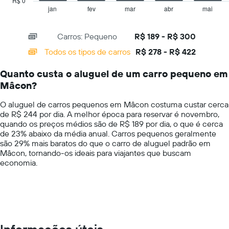
R$ 0
preço
1
jan
fev
mar
abr
mai
End
médio
of
X
de
interactive
axis
chart
aluguel
Carros: Pequeno
R$ 189 - R$ 300
displaying
de
categories.
Todos os tipos de carros
R$ 278 - R$ 422
carro
Range:
por
14
um
Quanto custa o aluguel de um carro pequeno em
categories.
dia
Mâcon?
The
chart
O aluguel de carros pequenos em Mâcon costuma custar cerca
has
de R$ 244 por dia. A melhor época para reservar é novembro,
1
quando os preços médios são de R$ 189 por dia, o que é cerca
Y
de 23% abaixo da média anual. Carros pequenos geralmente
axis
são 29% mais baratos do que o carro de aluguel padrão em
displaying
Mâcon, tornando-os ideais para viajantes que buscam
values.
economia.
Range:
0
to
600.
Informações úteis