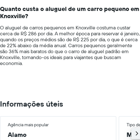
de
14
carro
Quanto custa o aluguel de um carro pequeno em
categories.
para
Knoxville?
The
as
chart
empresas
O aluguel de carros pequenos em Knoxville costuma custar
has
fornecidas
cerca de R$ 286 por dia. A melhor época para reservar é janeiro,
1
quando os preços médios são de R$ 225 por dia, o que é cerca
Y
de 22% abaixo da média anual. Carros pequenos geralmente
axis
são 36% mais baratos do que o carro de aluguel padrão em
displaying
Knoxville, tornando-os ideais para viajantes que buscam
values.
economia.
Range:
0
to
600.
Informações úteis
Agência mais popular
Tipo d
Alamo
Méd