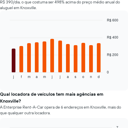
R$ 390/dia, o que costuma ser 498% acima do preço médio anual do
varia
aluguel em Knoxville.
de
acordo
com
R$ 600
a
Bar
Chart
aproximação
graphic.
chart
da
with
R$ 400
12
data
bars.
de
reserva
R$ 200
O
O
gráfico
gráfico
a
tem
seguir
0
1
j
f
m
a
m
j
j
a
s
o
n
d
exibe
End
eixo
of
o
X
interactive
preço
chart
exibindo
médio
Qual locadora de veículos tem mais agências em
o
de
número
Knoxville?
um
de
A Enterprise Rent-A-Car opera de 6 endereços em Knoxville, mais do
aluguel
dias
que qualquer outra locadora.
de
antes
carro
da
a
7
reserva