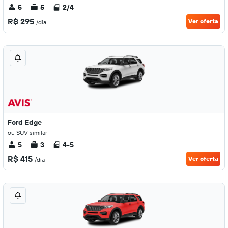
5
5
2/4
R$ 295
Ver oferta
/dia
Ford Edge
ou SUV similar
5
3
4-5
R$ 415
Ver oferta
/dia