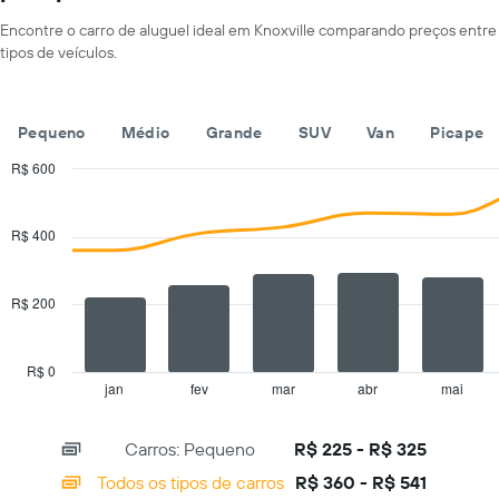
de
tem
aluguel
Encontre o carro de aluguel ideal em Knoxville comparando preços entre
1
de
tipos de veículos.
eixo
carro
X
por
exibindo
um
empresas
dia
Pequeno
Médio
Grande
SUV
Van
Picape
de
aluguel
R$ 600
de
Combination
Chart
carros
graphic.
chart
with
O
R$ 400
2
gráfico
data
tem
series.
1
R$ 200
eixo
The
Y
chart
exibindo
has
R$ 0
o
1
jan
fev
mar
abr
mai
End
preço
of
X
mais
interactive
axis
chart
barato
Carros: Pequeno
R$ 225 - R$ 325
displaying
do
categories.
Todos os tipos de carros
R$ 360 - R$ 541
aluguel
Range: