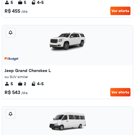
5
5
4-5
R$ 455
Ver oferta
/dia
Jeep Grand Cherokee L
ou SUV similar
5
2
4-5
R$ 543
Ver oferta
/dia