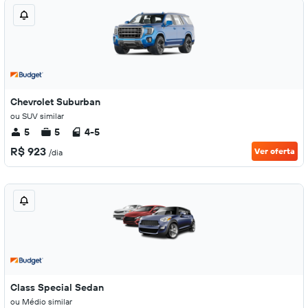
Chevrolet Suburban
ou SUV similar
5
5
4-5
R$ 923
Ver oferta
/dia
Class Special Sedan
ou Médio similar