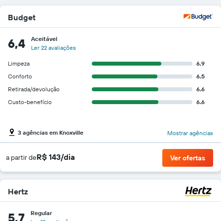
Budget
Aceitável
6,4
Ler 22 avaliações
Limpeza
6.9
Conforto
6.5
Retirada/devolução
6.6
Custo-benefício
6.6
3 agências em Knoxville
Mostrar agências
R$ 143/dia
a partir de
Ver ofertas
Hertz
Regular
5,7