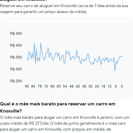
Reserve seu carro de aluguel em Knoxville cerca de 7 dias antes da sua
viagem para garantir um preço abaixo da média.
R$ 450
Line
Chart
graphic.
chart
with
R$ 400
91
data
R$ 350
points.
O
R$ 300
gráfico
a
R$ 250
seguir
90
84
78
72
66
60
54
48
42
36
30
24
18
12
6
0
End
of
exibe
interactive
como
chart
o
Qual é o mês mais barato para reservar um carro em
preço
Knoxville?
de
O mês mais barato para alugar um carro em Knoxville é janeiro, com um
um
custo médio de R$ 277/dia. O mês de junho geralmente é o mais caro
carro
para alugar um carro em Knoxville, com preços, em média, de
alugado