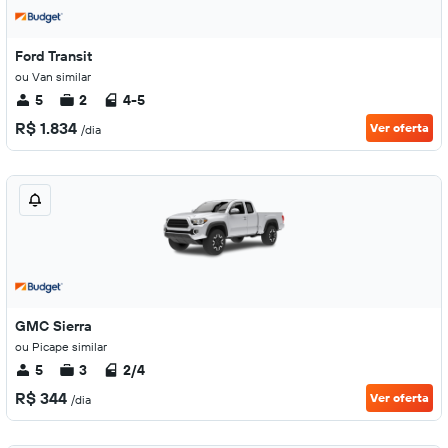
Ford Transit
ou Van similar
5
2
4-5
R$ 1.834
Ver oferta
/dia
GMC Sierra
ou Picape similar
5
3
2/4
R$ 344
Ver oferta
/dia