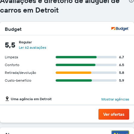
Avaliações e diretório de aluguel de
carros em Detroit
Budget
Regular
5,5
Ler 62 avaliações
Limpeza
6.7
Conforto
6.5
Retirada/devolução
5.8
Custo-benefício
5.9
Uma agência em Detroit
Mostrar agências
Ver ofertas