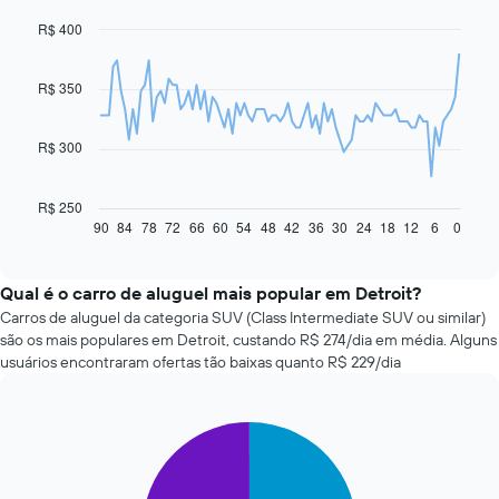
R$ 400
Line
Chart
graphic.
chart
with
91
R$ 350
data
points.
R$ 300
O
gráfico
a
R$ 250
seguir
90
84
78
72
66
60
54
48
42
36
30
24
18
12
6
0
End
of
exibe
interactive
como
chart
o
Qual é o carro de aluguel mais popular em Detroit?
preço
Carros de aluguel da categoria SUV (Class Intermediate SUV ou similar)
de
são os mais populares em Detroit, custando R$ 274/dia em média. Alguns
um
usuários encontraram ofertas tão baixas quanto R$ 229/dia
carro
alugado
varia
Pie
de
Chart
graphic.
chart
acordo
with
com
2