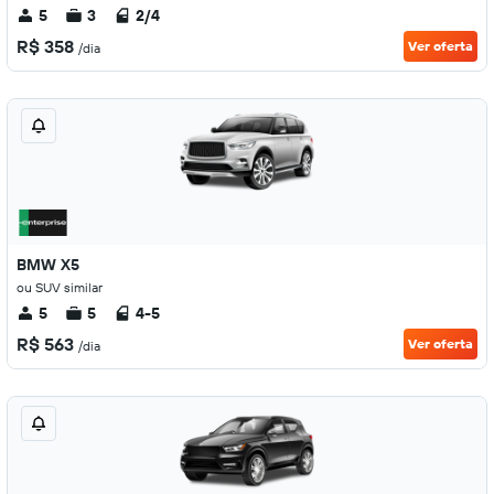
5
3
2/4
R$ 358
Ver oferta
/dia
BMW X5
ou SUV similar
5
5
4-5
R$ 563
Ver oferta
/dia