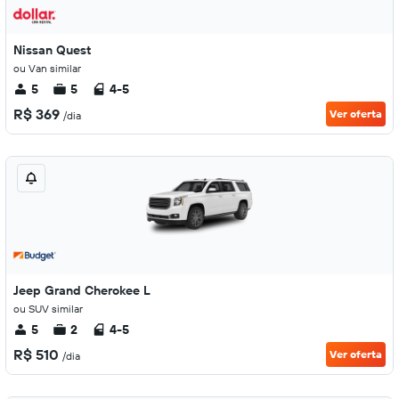
Nissan Quest
ou Van similar
5
5
4-5
R$ 369
Ver oferta
/dia
Jeep Grand Cherokee L
ou SUV similar
5
2
4-5
R$ 510
Ver oferta
/dia