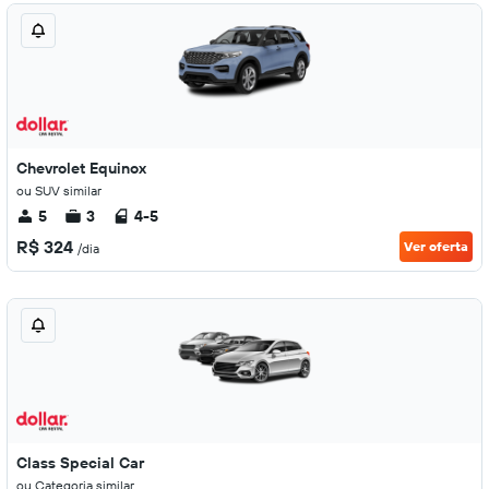
Chevrolet Equinox
ou SUV similar
5
3
4-5
R$ 324
Ver oferta
/dia
Class Special Car
ou Categoria similar