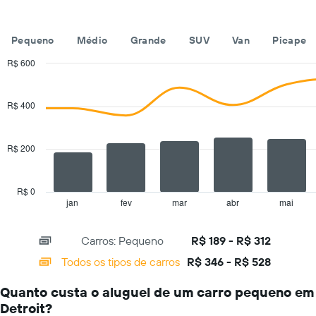
X
exibindo
os
Pequeno
Médio
Grande
SUV
Van
Picape
meses
do
R$ 600
ano
Combination
Chart
O
graphic.
chart
with
gráfico
R$ 400
2
tem
data
1
series.
eixo
R$ 200
Y
The
exibindo
chart
o
has
R$ 0
preço
1
jan
fev
mar
abr
mai
End
médio
of
X
de
interactive
axis
chart
aluguel
Carros: Pequeno
R$ 189 - R$ 312
displaying
de
categories.
Todos os tipos de carros
R$ 346 - R$ 528
carro
Range:
por
14
um
Quanto custa o aluguel de um carro pequeno em
categories.
dia
Detroit?
The