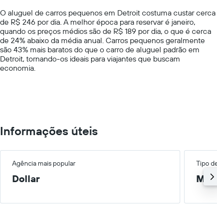
chart
O aluguel de carros pequenos em Detroit costuma custar cerca
has
de R$ 246 por dia. A melhor época para reservar é janeiro,
1
quando os preços médios são de R$ 189 por dia, o que é cerca
Y
de 24% abaixo da média anual. Carros pequenos geralmente
axis
são 43% mais baratos do que o carro de aluguel padrão em
displaying
Detroit, tornando-os ideais para viajantes que buscam
values.
economia.
Range:
0
to
600.
Informações úteis
Agência mais popular
Tipo d
Dollar
Méd