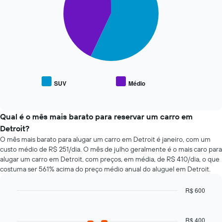
a
slices.
aproximação
da
O
data
gráfico
de
a
reserva
seguir
O
exibe
gráfico
o
tem
preço
SUV
Médio
1
End
médio
of
eixo
de
interactive
X
tipos
chart
exibindo
populares
Qual é o mês mais barato para reservar um carro em
o
de
Detroit?
número
carros
O mês mais barato para alugar um carro em Detroit é janeiro, com um
de
custo médio de R$ 251/dia. O mês de julho geralmente é o mais caro para
dias
alugar um carro em Detroit, com preços, em média, de R$ 410/dia, o que
antes
costuma ser 561% acima do preço médio anual do aluguel em Detroit.
da
reserva
O
R$ 600
gráfico
Bar
Chart
tem
graphic.
chart
1
with
R$ 400