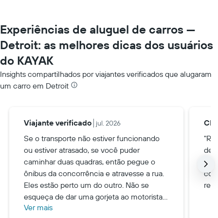
Experiências de aluguel de carros —
Detroit: as melhores dicas dos usuários
do KAYAK
Insights compartilhados por viajantes verificados que alugaram
um carro em Detroit
Viajante verificado
Chr
jul. 2026
Se o transporte não estiver funcionando
"Re
ou estiver atrasado, se você puder
devo
caminhar duas quadras, então pegue o
5-10
ônibus da concorrência e atravesse a rua.
com
Eles estão perto um do outro. Não se
rea
esqueça de dar uma gorjeta ao motorista
Ver mais
:-)