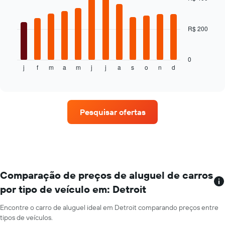
12
eixo
bars.
Y
exibindo
R$ 200
O
o
gráfico
preço
a
médio
seguir
0
de
j
f
m
a
m
j
j
a
s
o
n
d
exibe
End
um
of
o
aluguel
interactive
preço
chart
de
médio
carro
de
Pesquisar ofertas
um
aluguel
de
carro
a
cada
mês
Comparação de preços de aluguel de carros
O
por tipo de veículo em: Detroit
gráfico
tem
Encontre o carro de aluguel ideal em Detroit comparando preços entre
1
tipos de veículos.
eixo