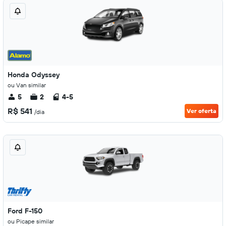
Honda Odyssey
ou Van similar
5
2
4-5
R$ 541
Ver oferta
/dia
Ford F-150
ou Picape similar