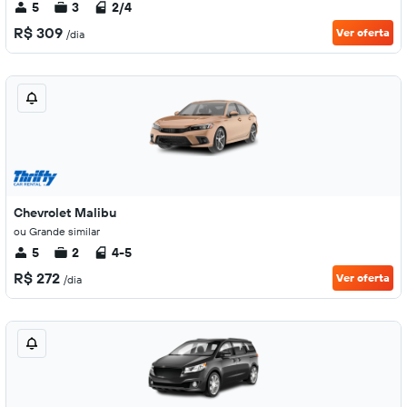
5
3
2/4
R$ 309
Ver oferta
/dia
Chevrolet Malibu
ou Grande similar
5
2
4-5
R$ 272
Ver oferta
/dia