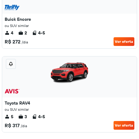
Buick Encore
ou SUV similar
4
2
4-5
R$ 272
Ver oferta
/dia
Toyota RAV4
ou SUV similar
5
3
4-5
R$ 317
Ver oferta
/dia