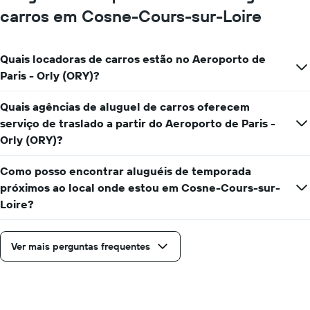
O
carros em Cosne-Cours-sur-Loire
gráfico
tem
1
Quais locadoras de carros estão no Aeroporto de
eixo
Y
Paris - Orly (ORY)?
exibindo
o
Quais agências de aluguel de carros oferecem
preço
serviço de traslado a partir do Aeroporto de Paris -
mais
barato
Orly (ORY)?
do
aluguel
Como posso encontrar aluguéis de temporada
de
próximos ao local onde estou em Cosne-Cours-sur-
carro
Loire?
para
as
empresas
fornecidas
Ver mais perguntas frequentes