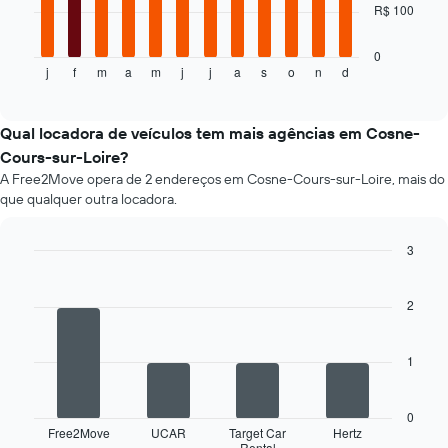
R$ 100
gráfico
a
seguir
0
j
f
m
a
m
j
j
a
s
o
n
d
exibe
End
of
o
interactive
preço
chart
médio
Qual locadora de veículos tem mais agências em Cosne-
de
Cours-sur-Loire?
um
A Free2Move opera de 2 endereços em Cosne-Cours-sur-Loire, mais do
aluguel
que qualquer outra locadora.
de
carro
a
3
cada
Bar
Chart
mês
graphic.
chart
O
with
2
4
gráfico
bars.
tem
1
1
O
eixo
gráfico
X
a
exibindo
0
seguir
Free2Move
UCAR
Target Car
Hertz
os
Rental