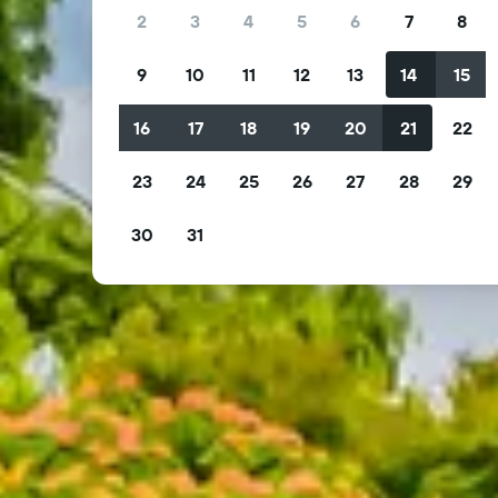
2
3
4
5
6
7
8
9
10
11
12
13
14
15
16
17
18
19
20
21
22
23
24
25
26
27
28
29
30
31