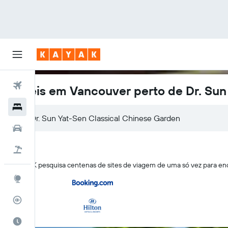
Voos
Hotéis em Vancouver perto de Dr. Sun
Hotéis
Carros
Pacotes
O KAYAK pesquisa centenas de sites de viagem de uma só vez para en
Explore
Rastreador de voos
Quando ir