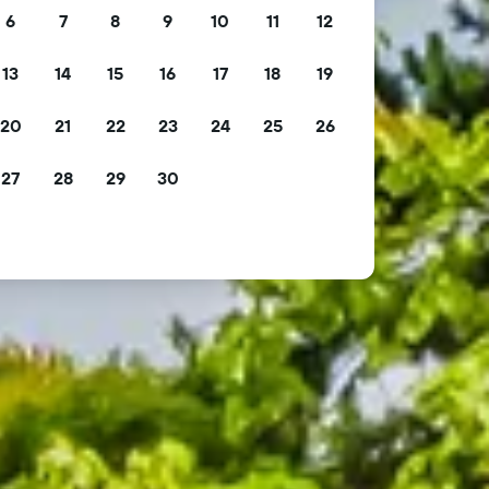
6
7
8
9
10
11
12
13
14
15
16
17
18
19
20
21
22
23
24
25
26
27
28
29
30