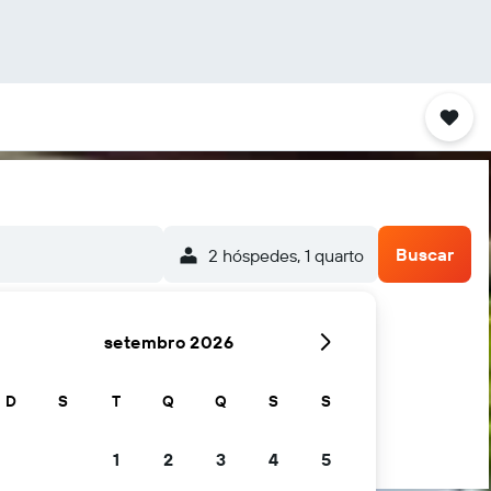
Buscar
2 hóspedes, 1 quarto
setembro 2026
ncouver
D
S
T
Q
Q
S
S
1
2
3
4
5