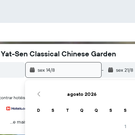
 Yat-Sen Classical Chinese Garden
sex 14/8
-
sex 21/8
agosto 2026
contrar hotéis perto de Dr. Sun Yat-Sen Classical Chinese Garden em Va
D
S
T
Q
Q
S
S
...e mais
1