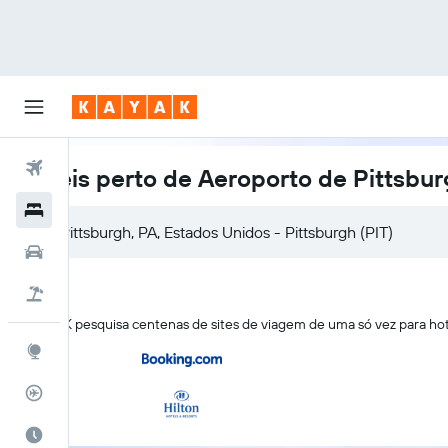
Voos
Hotéis perto de Aeroporto de Pittsbur
Hotéis
Carros
Pacotes
O KAYAK pesquisa centenas de sites de viagem de uma só vez para ho
Explore
Rastreador de voos
Quando ir