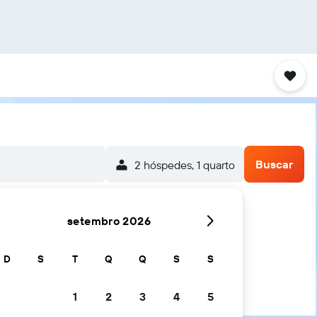
Buscar
2 hóspedes, 1 quarto
setembro 2026
D
S
T
Q
Q
S
S
1
2
3
4
5