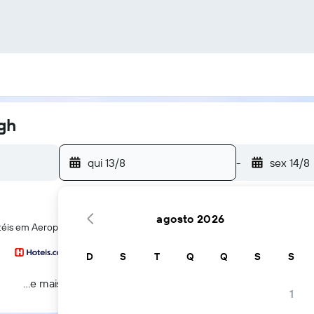
gh
qui 13/8
-
sex 14/8
agosto 2026
téis em Aeroporto de PittsburghAeroporto de Pittsburgh
D
S
T
Q
Q
S
S
...e mais
1