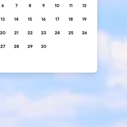
6
7
8
9
10
11
12
13
14
15
16
17
18
19
20
21
22
23
24
25
26
27
28
29
30