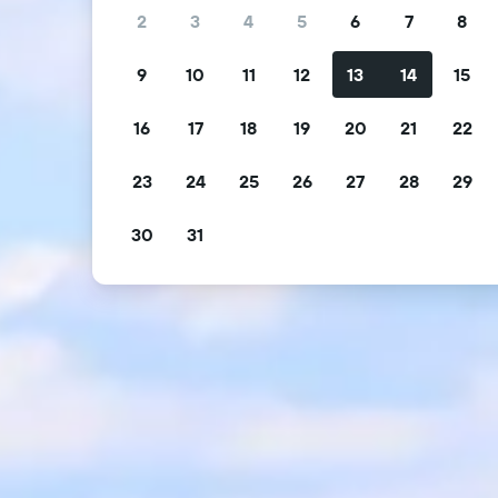
2
3
4
5
6
7
8
9
10
11
12
13
14
15
16
17
18
19
20
21
22
23
24
25
26
27
28
29
30
31