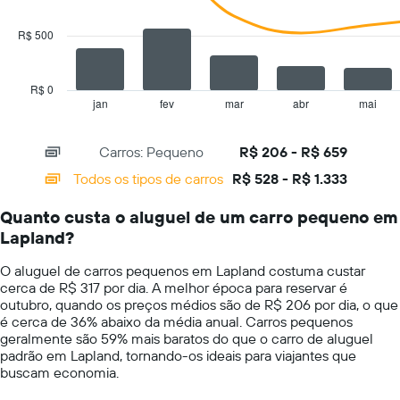
data
1
series.
eixo
R$ 500
Y
The
exibindo
chart
o
has
R$ 0
preço
1
jan
fev
mar
abr
mai
End
médio
of
X
de
interactive
axis
chart
aluguel
Carros: Pequeno
R$ 206 - R$ 659
displaying
de
categories.
Todos os tipos de carros
R$ 528 - R$ 1.333
carro
Range:
por
14
um
Quanto custa o aluguel de um carro pequeno em
categories.
dia
Lapland?
The
chart
O aluguel de carros pequenos em Lapland costuma custar
has
cerca de R$ 317 por dia. A melhor época para reservar é
1
outubro, quando os preços médios são de R$ 206 por dia, o que
Y
é cerca de 36% abaixo da média anual. Carros pequenos
axis
geralmente são 59% mais baratos do que o carro de aluguel
displaying
padrão em Lapland, tornando-os ideais para viajantes que
values.
buscam economia.
Range:
0