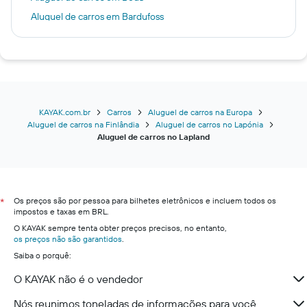
Aluguel de carros em Bardufoss
Aluguel de carros em Evenes
Aluguel de carros em Stokmarknes
Aluguel de carros em Harstad
Aluguel de carros em Kirkenes
Aluguel de carros em Hammerfest
KAYAK.com.br
Carros
Aluguel de carros na Europa
Aluguel de carros na Finlândia
Aluguel de carros no Lapónia
Aluguel de carros em Kuusamo
Aluguel de carros no Lapland
Os preços são por pessoa para bilhetes eletrônicos e incluem todos os
*
impostos e taxas em BRL.
O KAYAK sempre tenta obter preços precisos, no entanto,
os preços não são garantidos
.
Saiba o porquê:
O KAYAK não é o vendedor
Nós reunimos toneladas de informações para você