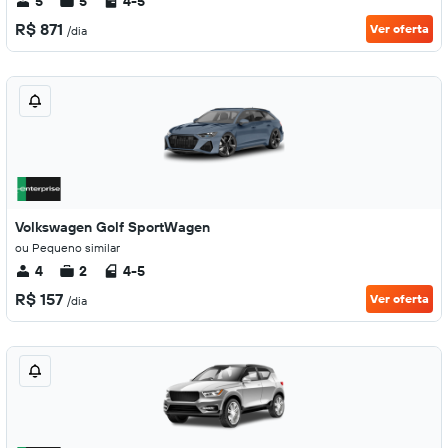
5
5
4-5
R$ 871
Ver oferta
/dia
Volkswagen Golf SportWagen
ou Pequeno similar
4
2
4-5
R$ 157
Ver oferta
/dia