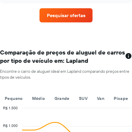
preço
chart
carro
médio
de
Pesquisar ofertas
um
aluguel
de
carro
a
cada
mês
Comparação de preços de aluguel de carros
O
por tipo de veículo em: Lapland
gráfico
tem
Encontre o carro de aluguel ideal em Lapland comparando preços entre
1
tipos de veículos.
eixo
X
exibindo
os
Pequeno
Médio
Grande
SUV
Van
Picape
meses
do
R$ 1.500
ano
Combination
Chart
O
graphic.
chart
with
gráfico
R$ 1.000
2
tem