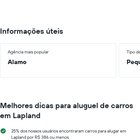
to
1500.
Informações úteis
Agência mais popular
Tipo d
Alamo
Peq
Melhores dicas para aluguel de carros
em Lapland
25% dos nossos usuários encontraram carros para alugar em
Lapland por R$ 386 ou menos