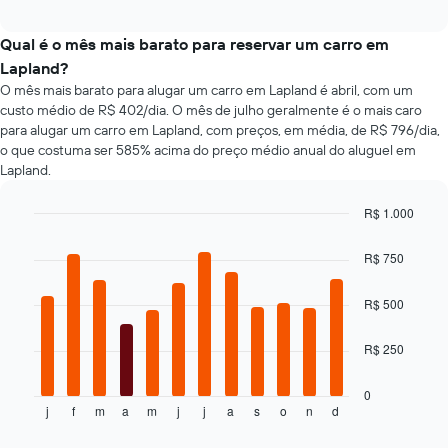
de
interactive
X
tipos
chart
exibindo
populares
Qual é o mês mais barato para reservar um carro em
o
de
Lapland?
número
carros
O mês mais barato para alugar um carro em Lapland é abril, com um
de
custo médio de R$ 402/dia. O mês de julho geralmente é o mais caro
dias
para alugar um carro em Lapland, com preços, em média, de R$ 796/dia,
antes
o que costuma ser 585% acima do preço médio anual do aluguel em
da
reserva
Lapland.
O
gráfico
R$ 1.000
tem
Bar
Chart
1
graphic.
chart
R$ 750
eixo
with
12
Y
bars.
exibindo
R$ 500
o
O
preço
R$ 250
gráfico
médio
a
de
seguir
0
um
j
f
m
a
m
j
j
a
s
o
n
d
exibe
End
aluguel
of
o
de
interactive