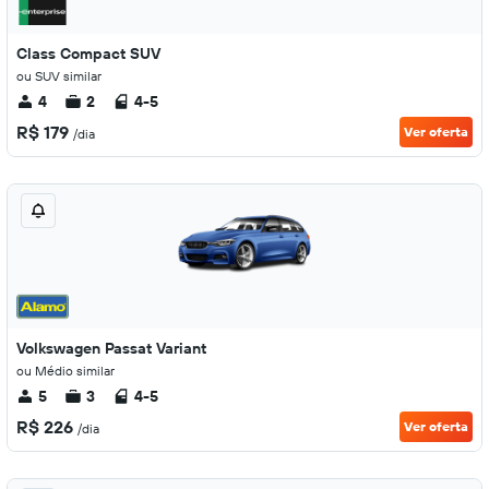
Class Compact SUV
ou SUV similar
4
2
4-5
R$ 179
Ver oferta
/dia
Volkswagen Passat Variant
ou Médio similar
5
3
4-5
R$ 226
Ver oferta
/dia