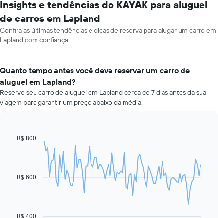
Insights e tendências do KAYAK para aluguel
de carros em Lapland
Confira as últimas tendências e dicas de reserva para alugar um carro em
Lapland com confiança.
Quanto tempo antes você deve reservar um carro de
aluguel em Lapland?
Reserve seu carro de aluguel em Lapland cerca de 7 dias antes da sua
viagem para garantir um preço abaixo da média.
R$ 800
Line
Chart
graphic.
chart
with
91
data
R$ 600
points.
O
gráfico
a
R$ 400