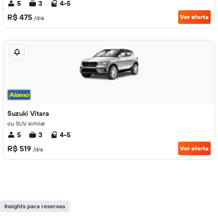
5
3
4-5
R$ 475
Ver oferta
/dia
Suzuki Vitara
ou SUV similar
5
3
4-5
R$ 519
Ver oferta
/dia
Insights para reservas