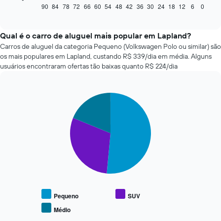
seguir
90
84
78
72
66
60
54
48
42
36
30
24
18
12
6
0
End
of
exibe
interactive
como
chart
o
Qual é o carro de aluguel mais popular em Lapland?
preço
Carros de aluguel da categoria Pequeno (Volkswagen Polo ou similar) são
de
os mais populares em Lapland, custando R$ 339/dia em média. Alguns
um
usuários encontraram ofertas tão baixas quanto R$ 224/dia
carro
alugado
varia
Pie
de
Chart
graphic.
chart
acordo
with
com
3
a
slices.
aproximação
da
O
data
gráfico
de
a
reserva
seguir
O
exibe
gráfico
o
Pequeno
SUV
tem
preço
Médio
1
End
médio
of
eixo