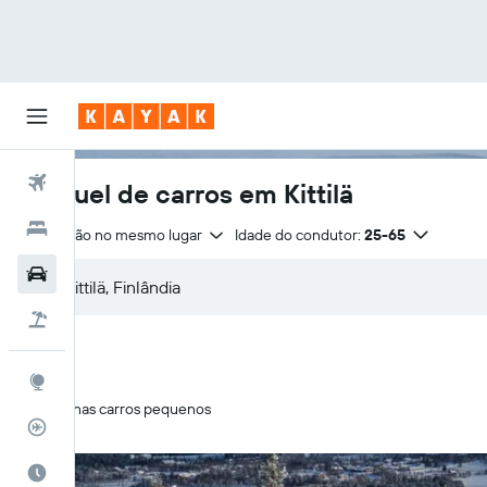
Voos
Aluguel de carros em Kittilä
Hotéis
Devolução no mesmo lugar
Idade do condutor:
25-65
Carros
Pacotes
Explore
Apenas carros pequenos
Rastreador de voos
Quando ir