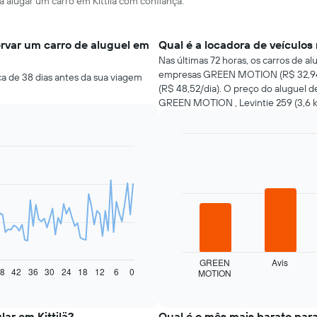
a alugar um carro em Kittilä com confiança.
rvar um carro de aluguel em
Qual é a locadora de veículos 
Nas últimas 72 horas, os carros de a
empresas GREEN MOTION (R$ 32,94/d
ca de 38 dias antes da sua viagem
(R$ 48,52/dia). O preço do aluguel d
GREEN MOTION , Levintie 259 (3,6 k
Bar
Chart
graphic.
chart
with
4
bars.
O
gráfico
a
seguir
GREEN
Avis
8
42
36
30
24
18
12
6
0
MOTION
exibe
End
of
as
interactive
quatro
chart
empresas
lar em Kittilä?
Qual é o mês mais barato para