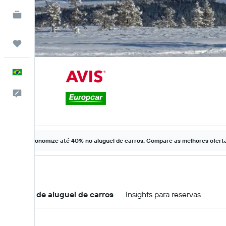
KAYAK for Business
NOVO
Trips
Português
Comentários
Economize até 40% no aluguel de carros. Compare as melhores ofertas
Ofertas de aluguel de carros
Insights para reservas