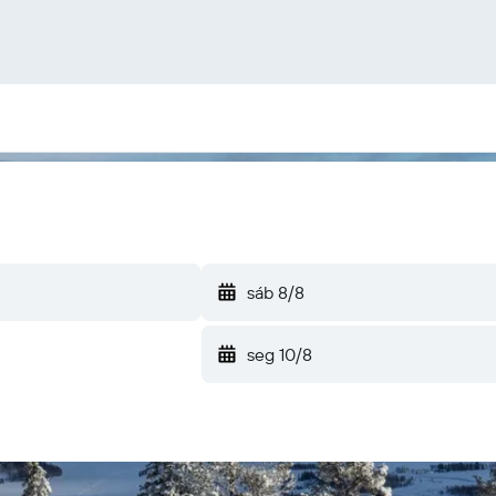
sáb 8/8
seg 10/8