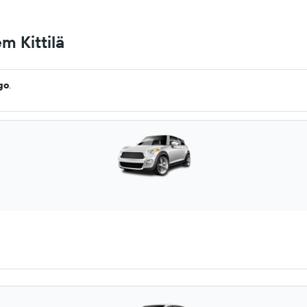
m Kittilä
go
.