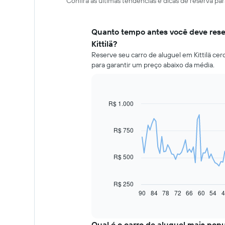
Confira as últimas tendências e dicas de reserva par
Quanto tempo antes você deve rese
Kittilä?
Reserve seu carro de aluguel em Kittilä cer
para garantir um preço abaixo da média.
R$ 1.000
Line
Chart
graphic.
chart
with
91
R$ 750
data
points.
R$ 500
O
gráfico
a
R$ 250
seguir
90
84
78
72
66
60
54
4
End
of
exibe
interactive
como
chart
o
Qual é o carro de aluguel mais popu