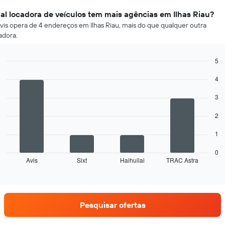
al locadora de veículos tem mais agências em Ilhas Riau?
vis opera de 4 endereços em Ilhas Riau, mais do que qualquer outra
adora.
5
Bar
Chart
4
graphic.
chart
with
4
3
bars.
2
O
gráfico
1
a
seguir
0
Avis
Sixt
Haihuilai
TRAC Astra
exibe
End
of
as
interactive
quatro
chart
empresas
de
Pesquisar ofertas
aluguel
de