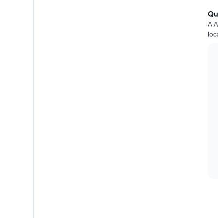
Qu
A A
loc