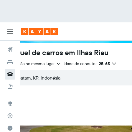
Voos
Aluguel de carros em Ilhas Riau
Hotéis
Devolução no mesmo lugar
Idade do condutor:
25-65
Carros
Pacotes
Explore
Rastreador de voos
Quando ir