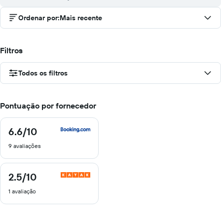
Ordenar por
:
Mais recente
Filtros
Todos os filtros
Pontuação por fornecedor
6.6
/10
6.6
de
9 avaliações
10
2.5
/10
2.5
de
1 avaliação
10