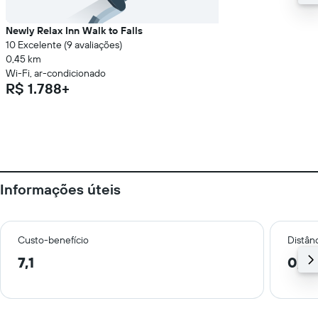
Newly Relax Inn Walk to Falls
10 Excelente (9 avaliações)
0,45 km
Wi-Fi, ar-condicionado
R$ 1.788+
Informações úteis
Custo-benefício
Distânc
7,1
0,2