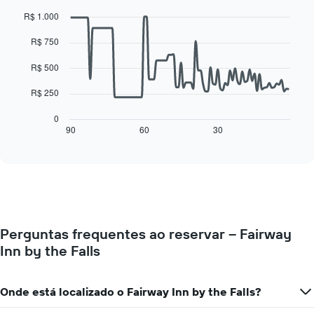
dia
preço
Line
Chart
da
R$ 1.000
médio
graphic.
chart
with
semana
de
90
R$ 750
O
um
data
gráfico
quarto
points.
R$ 500
tem
1
O
R$ 250
eixo
gráfico
X
a
0
exibindo
seguir
90
60
30
End
dias
of
exibe
da
interactive
como
chart
semana.
o
O
preço
gráfico
de
tem
um
1
quarto
eixo
Perguntas frequentes ao reservar – Fairway
varia
Y
Inn by the Falls
de
exibindo
acordo
o
com
preço
a
Onde está localizado o Fairway Inn by the Falls?
médio
aproximação
de