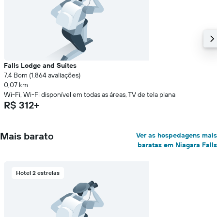
exibindo
o
preço
médio
de
um
quarto
Falls Lodge and Suites
7.4 Bom (1.864 avaliações)
0,07 km
Wi-Fi, Wi-Fi disponível em todas as áreas, TV de tela plana
R$ 312+
Mais barato
Ver as hospedagens mais
baratas em Niagara Falls
Hotel 2 estrelas