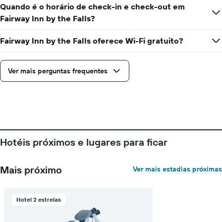
da
um
Quando é o horário de check-in e check-out em
data
quarto
Fairway Inn by the Falls?
de
estadia
O
Fairway Inn by the Falls oferece Wi-Fi gratuito?
gráfico
tem
1
Ver mais perguntas frequentes
eixo
X
exibindo
o
número
de
dias
Hotéis próximos e lugares para ficar
antes
da
estadia
Mais próximo
Ver mais estadias próximas
O
gráfico
tem
1
Hotel 2 estrelas
eixo
Y