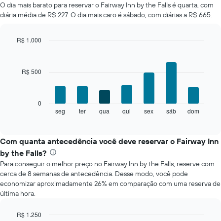
O dia mais barato para reservar o Fairway Inn by the Falls é quarta, com
médio
diária média de R$ 227. O dia mais caro é sábado, com diárias a R$ 665.
de
um
quarto
R$ 1.000
a
Bar
Chart
cada
graphic.
chart
mês
with
R$ 500
O
7
bars.
gráfico
tem
O
1
0
gráfico
eixo
seg
ter
qua
qui
sex
sáb
dom
End
of
a
X
interactive
seguir
exibindo
chart
exibe
meses.
Com quanta antecedência você deve reservar o Fairway Inn
o
O
by the Falls?
preço
gráfico
Para conseguir o melhor preço no Fairway Inn by the Falls, reserve com
médio
tem
cerca de 8 semanas de antecedência. Desse modo, você pode
de
1
economizar aproximadamente 26% em comparação com uma reserva de
um
eixo
última hora.
quarto
Y
para
exibindo
cada
o
R$ 1.250