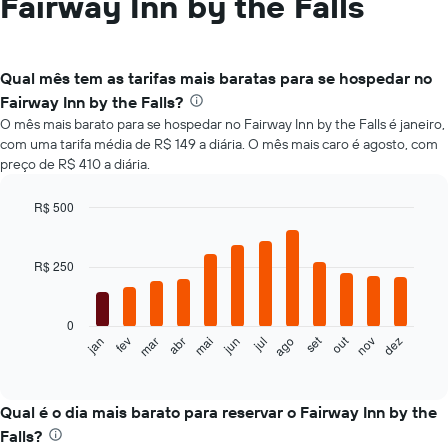
Fairway Inn by the Falls
Qual mês tem as tarifas mais baratas para se hospedar no
Fairway Inn by the Falls?
O mês mais barato para se hospedar no Fairway Inn by the Falls é janeiro,
com uma tarifa média de R$ 149 a diária. O mês mais caro é agosto, com
preço de R$ 410 a diária.
R$ 500
Bar
Chart
graphic.
chart
with
R$ 250
12
bars.
0
O
set
out
fev
mai
ago
nov
mar
jun
dez
jan
abr
jul
gráfico
End
of
a
interactive
seguir
chart
exibe
Qual é o dia mais barato para reservar o Fairway Inn by the
o
Falls?
preço