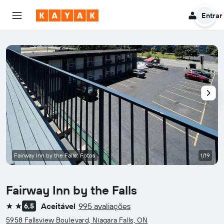
Entrar
Fairway Inn by the Falls: Fotos
1/19
Fairway Inn by the Falls
Aceitável
995 avaliações
6,5
2 estrelas
5958 Fallsview Boulevard, Niagara Falls, ON