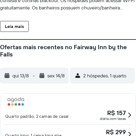
cortesia e cortinas blackout. Os hóspedes podem acessar Wi-Fi
gratuitamente. Os banheiros possuem chuveiro/banheira
combinados. As comodidades para negócios incluem
escrivaninhas e telefones; chamadas locais grátis estão
Leia mais
disponíveis (restrições podem ser aplicadas). Micro-ondas,
ferros/tábuas de passar roupa e secadores de cabelo podem ser
requisitados. O serviço de limpeza é fornecido diariamente.
Ofertas mais recentes no Fairway Inn by the
Falls
qui 13/8
-
sex 14/8
2 hóspedes, 1 quarto
R$ 157
Quarto padrão, 2 camas de casal
diária com taxas
R$ 299
Quarto king, 1 cama king size