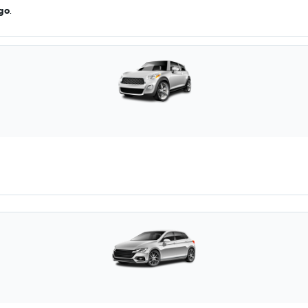
ago
.