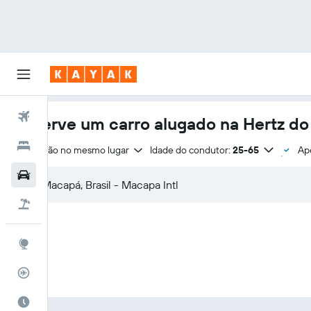
Voos
Reserve um carro alugado na Hertz do
Hotéis
Devolução no mesmo lugar
Idade do condutor:
25-65
Ape
Carros
Pacotes
Explore
Rastreador de voos
Quando ir