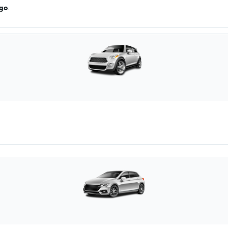
ago
.