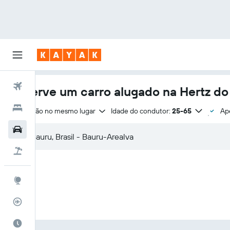
Voos
Reserve um carro alugado na Hertz do
Hotéis
Devolução no mesmo lugar
Idade do condutor:
25-65
Ape
Carros
Pacotes
Explore
Rastreador de voos
Quando ir