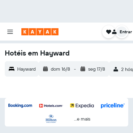
Entrar
Hotéis em Hayward
Hayward
dom 16/8
-
seg 17/8
2 hós
...e mais