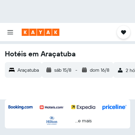
Hotéis em Araçatuba
Araçatuba
sáb 15/8
-
dom 16/8
2 hó
...e mais