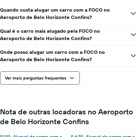
carro
por
Quando custa alugar um carro com a FOCO no
um
Aeroporto de Belo Horizonte Confins?
dia
Qual é o carro mais alugado pela FOCO no
Aeroporto de Belo Horizonte Confins?
Onde posso alugar um carro com a FOCO no
Aeroporto de Belo Horizonte Confins?
Ver mais perguntas frequentes
Nota de outras locadoras no Aeroporto
de Belo Horizonte Confins
10/10
Aluguel de carros com a
5,6/10
Aluguel de carros com a