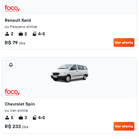
Renault Kwid
ou Pequeno similar
2
2
4-5
R$ 79
Ver oferta
/dia
Chevrolet Spin
ou Van similar
5
3
4-5
R$ 233
Ver oferta
/dia