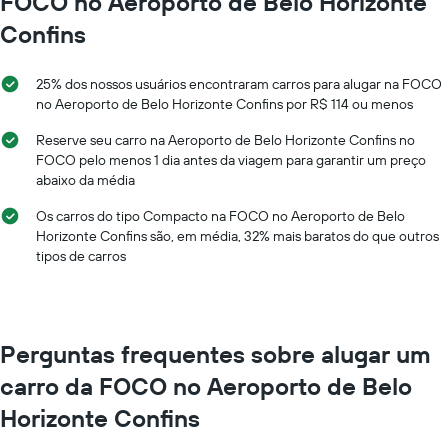
FOCO no Aeroporto de Belo Horizonte
gráfico
Confins
tem
1
eixo
25% dos nossos usuários encontraram carros para alugar na FOCO
X
no Aeroporto de Belo Horizonte Confins por R$ 114 ou menos
exibindo
os
Reserve seu carro na Aeroporto de Belo Horizonte Confins no
meses
FOCO pelo menos 1 dia antes da viagem para garantir um preço
do
abaixo da média
ano
O
Os carros do tipo Compacto na FOCO no Aeroporto de Belo
gráfico
Horizonte Confins são, em média, 32% mais baratos do que outros
tem
tipos de carros
1
eixo
Y
exibindo
o
Perguntas frequentes sobre alugar um
preço
médio
carro da FOCO no Aeroporto de Belo
de
Horizonte Confins
aluguel
de