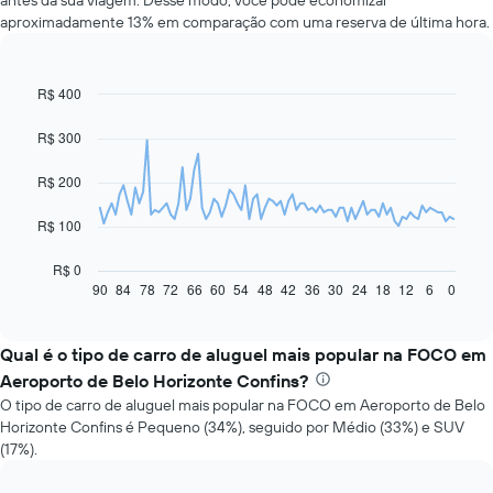
antes da sua viagem. Desse modo, você pode economizar
aproximadamente 13% em comparação com uma reserva de última hora.
R$ 400
Line
Chart
graphic.
chart
with
R$ 300
91
data
R$ 200
points.
O
R$ 100
gráfico
a
R$ 0
seguir
90
84
78
72
66
60
54
48
42
36
30
24
18
12
6
0
End
of
exibe
interactive
como
chart
o
Qual é o tipo de carro de aluguel mais popular na FOCO em
preço
Aeroporto de Belo Horizonte Confins?
de
O tipo de carro de aluguel mais popular na FOCO em Aeroporto de Belo
um
Horizonte Confins é Pequeno (34%), seguido por Médio (33%) e SUV
carro
(17%).
alugado
varia