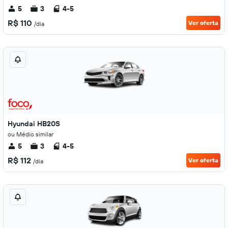
5
3
4-5
R$ 110
Ver oferta
/dia
Hyundai HB20S
ou Médio similar
5
3
4-5
R$ 112
Ver oferta
/dia