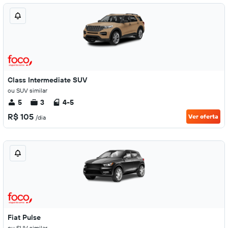
Class Intermediate SUV
ou SUV similar
5
3
4-5
R$ 105
Ver oferta
/dia
Fiat Pulse
ou SUV similar