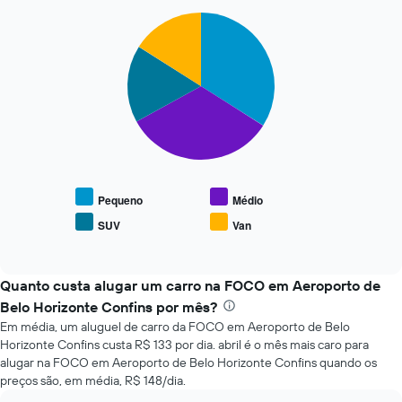
de
acordo
Pie
Chart
com
graphic.
chart
with
a
4
aproximação
slices.
da
data
O
de
gráfico
reserva
a
O
seguir
gráfico
exibe
tem
o
Pequeno
Médio
1
preço
eixo
SUV
Van
End
médio
X
of
de
interactive
exibindo
tipos
chart
o
populares
Quanto custa alugar um carro na FOCO em Aeroporto de
número
de
Belo Horizonte Confins por mês?
de
carros
dias
Em média, um aluguel de carro da FOCO em Aeroporto de Belo
antes
Horizonte Confins custa R$ 133 por dia. abril é o mês mais caro para
da
alugar na FOCO em Aeroporto de Belo Horizonte Confins quando os
reserva
preços são, em média, R$ 148/dia.
O