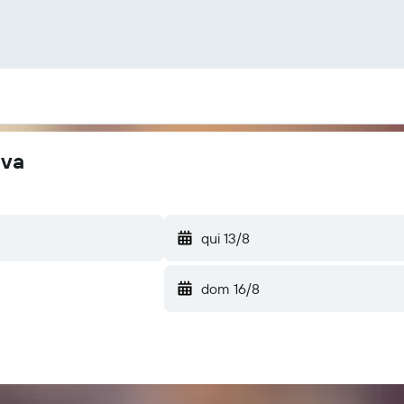
ava
qui 13/8
dom 16/8