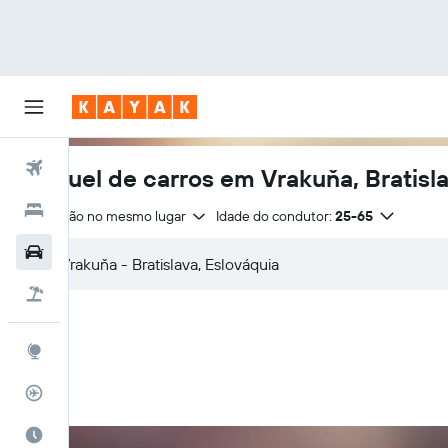
Voos
Aluguel de carros em Vrakuňa, Bratisl
Hotéis
Devolução no mesmo lugar
Idade do condutor:
25-65
Carros
Pacotes
Explore
Rastreador de voos
Quando ir