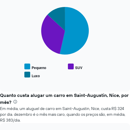
1
eixo
Pie
Chart
Y
graphic.
chart
with
exibindo
3
o
slices.
preço
mais
O
barato
gráfico
do
a
aluguel
seguir
de
exibe
carro
o
Pequeno
SUV
para
preço
as
Luxo
End
médio
empresas
of
de
interactive
fornecidas
tipos
chart
populares
Quanto custa alugar um carro em Saint-Augustin, Nice, por
de
mês?
carros
Em média, um aluguel de carro em Saint-Augustin, Nice, custa R$ 324
por dia. dezembro é o mês mais caro, quando os preços são, em média,
R$ 383/dia.