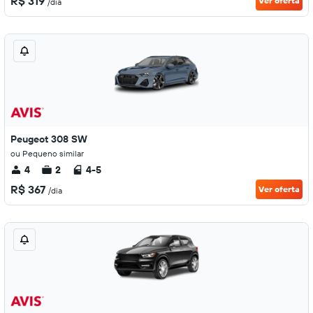
R$ 319
Ver oferta
/dia
Peugeot 308 SW
ou Pequeno similar
4
2
4-5
R$ 367
Ver oferta
/dia