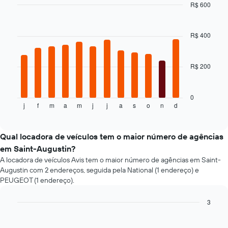
R$ 600
Bar
Chart
graphic.
chart
with
R$ 400
12
bars.
R$ 200
O
gráfico
a
seguir
0
j
f
m
a
m
j
j
a
s
o
n
d
exibe
End
of
o
interactive
preço
chart
médio
Qual locadora de veículos tem o maior número de agências
de
em Saint-Augustin?
um
A locadora de veículos Avis tem o maior número de agências em Saint-
aluguel
Augustin com 2 endereços, seguida pela National (1 endereço) e
de
PEUGEOT (1 endereço).
carro
a
3
cada
mês
Bar
Chart
graphic.
chart
O