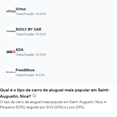
baratas
antes
das
da
Virtuo
últimas
reserva
Classificação: 10.0/10
72
O
horas
gráfico
O
tem
SICILY BY CAR
gráfico
1
Classificação: 10.0/10
tem
eixo
1
Y
eixo
exibindo
ADA
X
o
Classificação: 10.0/10
exibindo
preço
as
médio
4
de
Free2Move
empresas
um
Classificação: 8.0/10
de
aluguel
aluguel
de
de
carro
Qual é o tipo de carro de aluguel mais popular em Saint-
carro
mais
Augustin, Nice?
baratas
O tipo de carro de aluguel mais popular em Saint-Augustin, Nice, é
O
Pequeno (53%), seguido por SUV (33%) e Luxo (13%).
gráfico
tem