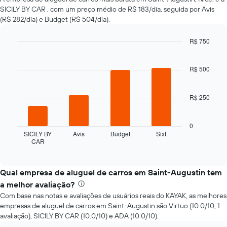
um
SICILY BY CAR , com um preço médio de R$ 183/dia, seguida por Avis
carro
(R$ 282/dia) e Budget (R$ 504/dia).
alugado
varia
de
R$ 750
acordo
Bar
Chart
com
graphic.
chart
with
R$ 500
a
4
aproximação
bars.
da
R$ 250
data
O
de
gráfico
reserva
a
0
O
seguir
SICILY BY
Avis
Budget
Sixt
gráfico
CAR
exibe
End
tem
of
as
interactive
1
quatro
chart
eixo
empresas
Qual empresa de aluguel de carros em Saint-Augustin tem
X
de
a melhor avaliação?
exibindo
aluguel
o
Com base nas notas e avaliações de usuários reais do KAYAK, as melhores
de
número
empresas de aluguel de carros em Saint-Augustin são Virtuo (10.0/10, 1
carros
de
avaliação), SICILY BY CAR (10.0/10) e ADA (10.0/10).
mais
dias