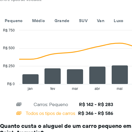
eixo
por
X
um
exibindo
dia
empresas
Pequeno
Médio
Grande
SUV
Van
Luxo
de
aluguel
R$ 750
de
Combination
Chart
carros
graphic.
chart
with
O
R$ 500
2
gráfico
data
tem
series.
1
R$ 250
eixo
The
Y
chart
exibindo
has
R$ 0
o
1
jan
fev
mar
abr
mai
End
preço
of
X
mais
interactive
axis
chart
barato
Carros: Pequeno
R$ 142 - R$ 283
displaying
do
categories.
Todos os tipos de carros
R$ 346 - R$ 586
aluguel
Range:
de
14
carro
Quanto custa o aluguel de um carro pequeno em
categories.
para