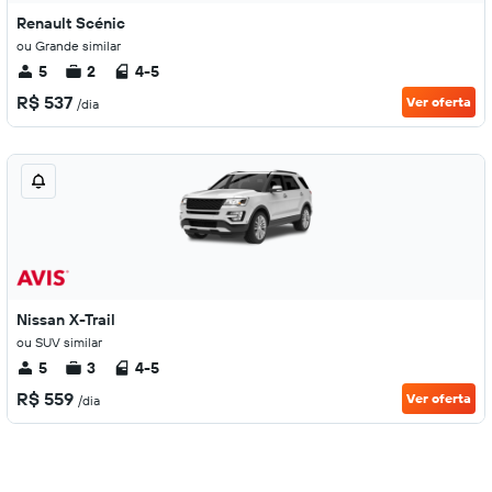
Renault Scénic
ou Grande similar
5
2
4-5
R$ 537
Ver oferta
/dia
Nissan X-Trail
ou SUV similar
5
3
4-5
R$ 559
Ver oferta
/dia