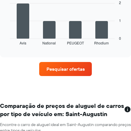
with
gráfico
2
4
tem
bars.
1
eixo
1
O
X
gráfico
exibindo
a
os
seguir
0
meses
Avis
National
PEUGEOT
Rhodium
exibe
End
do
of
as
interactive
ano
quatro
chart
O
empresas
gráfico
de
Pesquisar ofertas
tem
aluguel
1
de
eixo
carros
Y
que
exibindo
tem
o
mais
preço
localizações
Comparação de preços de aluguel de carros
médio
O
por tipo de veículo em: Saint-Augustin
de
gráfico
aluguel
tem
de
Encontre o carro de aluguel ideal em Saint-Augustin comparando preços
1
carro
entre tipos de veículos.