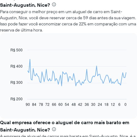
Saint-Augustin, Nice?
Para conseguir o melhor preço em um aluguel de carro em Saint-
Augustin, Nice, você deve reservar cerca de 59 dias antes da sua viagem.
Isso pode fazer você economizar cerca de 22% em comparação com uma
reserva de última hora.
R$ 500
Line
Chart
graphic.
chart
with
91
R$ 400
data
points.
R$ 300
O
gráfico
a
R$ 200
seguir
90
84
78
72
66
60
54
48
42
36
30
24
18
12
6
0
End
of
exibe
interactive
como
chart
o
Qual empresa oferece o aluguel de carro mais barato em
preço
Saint-Augustin, Nice?
de
A empresa de aluguel de carros mais barata em Saint-Augustin, Nice, é a