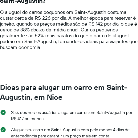
Saint-Augustin?
The
as
chart
empresas
O aluguel de carros pequenos em Saint-Augustin costuma
has
fornecidas
custar cerca de R$ 226 por dia. A melhor época para reservar é
1
janeiro, quando os preços médios são de R$ 142 por dia, o que é
Y
cerca de 38% abaixo da média anual. Carros pequenos
axis
geralmente são 52% mais baratos do que o carro de aluguel
displaying
padrão em Saint-Augustin, tornando-os ideais para viajantes que
values.
buscam economia.
Range:
0
to
750.
Dicas para alugar um carro em Saint-
Augustin, em Nice
25% dos nossos usuários alugaram carros em Saint-Augustin por
R$ 417 ou menos.
Alugue seu carro em Saint-Augustin com pelo menos 4 dias de
antecedência para garantir um preço mais em conta.