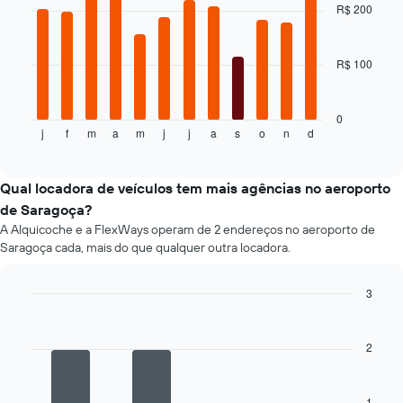
with
R$ 200
o
12
preço
bars.
médio
R$ 100
de
O
um
gráfico
aluguel
a
de
seguir
0
carro
j
f
m
a
m
j
j
a
s
o
n
d
exibe
End
of
o
interactive
preço
chart
médio
Qual locadora de veículos tem mais agências no aeroporto
de
de Saragoça?
um
A Alquicoche e a FlexWays operam de 2 endereços no aeroporto de
aluguel
Saragoça cada, mais do que qualquer outra locadora.
de
carro
a
3
cada
Bar
Chart
mês
graphic.
chart
O
with
2
4
gráfico
bars.
tem
1
1