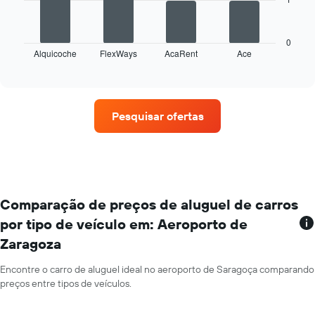
O
eixo
gráfico
X
a
exibindo
seguir
0
os
Alquicoche
FlexWays
AcaRent
Ace
exibe
End
meses
of
as
do
interactive
quatro
chart
ano
empresas
O
de
gráfico
Pesquisar ofertas
aluguel
tem
de
1
carros
eixo
que
Y
tem
exibindo
mais
o
localizações
Comparação de preços de aluguel de carros
preço
O
médio
por tipo de veículo em: Aeroporto de
gráfico
de
Zaragoza
tem
aluguel
1
de
eixo
Encontre o carro de aluguel ideal no aeroporto de Saragoça comparando
carro
X
preços entre tipos de veículos.
por
exibindo
um
empresas
dia