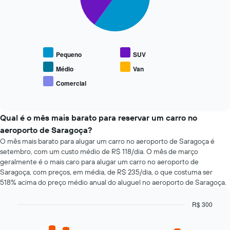
data
de
O
reserva
gráfico
O
a
gráfico
seguir
tem
Pequeno
SUV
exibe
1
o
Médio
Van
eixo
preço
X
Comercial
End
médio
exibindo
of
de
interactive
o
tipos
chart
número
populares
Qual é o mês mais barato para reservar um carro no
de
de
aeroporto de Saragoça?
dias
carros
antes
O mês mais barato para alugar um carro no aeroporto de Saragoça é
da
setembro, com um custo médio de R$ 118/dia. O mês de março
reserva
geralmente é o mais caro para alugar um carro no aeroporto de
O
Saragoça, com preços, em média, de R$ 235/dia, o que costuma ser
gráfico
518% acima do preço médio anual do aluguel no aeroporto de Saragoça.
tem
1
R$ 300
eixo
Bar
Chart
Y
graphic.
chart
exibindo