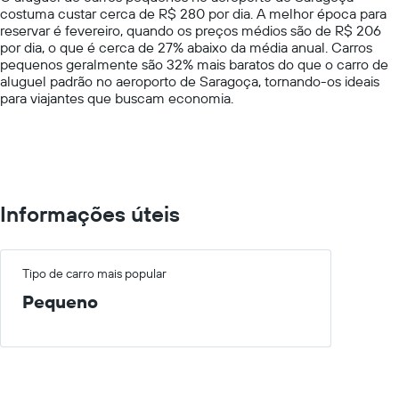
costuma custar cerca de R$ 280 por dia. A melhor época para
1
reservar é fevereiro, quando os preços médios são de R$ 206
Y
por dia, o que é cerca de 27% abaixo da média anual. Carros
axis
pequenos geralmente são 32% mais baratos do que o carro de
displaying
aluguel padrão no aeroporto de Saragoça, tornando-os ideais
values.
para viajantes que buscam economia.
Range:
0
to
600.
Informações úteis
Tipo de carro mais popular
Pequeno