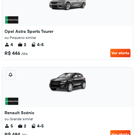
Opel Astra Sports Tourer
ou Pequeno similar
4
2
4-5
R$ 446
Ver oferta
/dia
Renault Scénic
ou Grande similar
5
2
4-5
R$ 484
Ver oferta
/dia