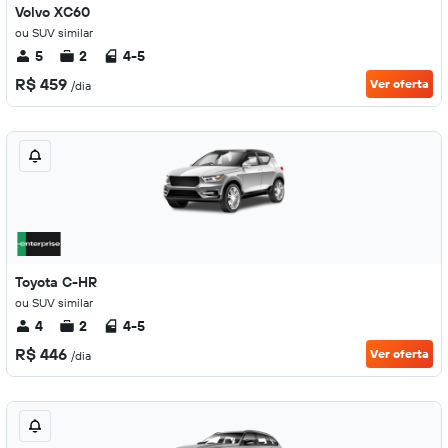
Volvo XC60
ou SUV similar
5
2
4-5
R$ 459
Ver oferta
/dia
Toyota C-HR
ou SUV similar
4
2
4-5
R$ 446
Ver oferta
/dia