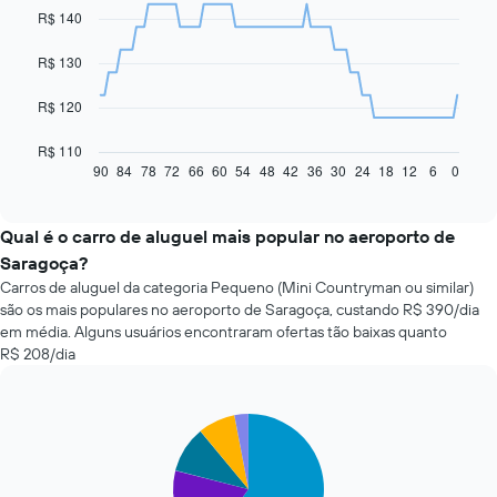
with
R$ 140
91
data
R$ 130
points.
O
R$ 120
gráfico
a
R$ 110
seguir
90
84
78
72
66
60
54
48
42
36
30
24
18
12
6
0
End
of
exibe
interactive
como
chart
o
Qual é o carro de aluguel mais popular no aeroporto de
preço
Saragoça?
de
Carros de aluguel da categoria Pequeno (Mini Countryman ou similar)
um
são os mais populares no aeroporto de Saragoça, custando R$ 390/dia
carro
em média. Alguns usuários encontraram ofertas tão baixas quanto
alugado
R$ 208/dia
varia
de
acordo
com
Pie
Chart
a
graphic.
chart
with
aproximação
5
da
slices.