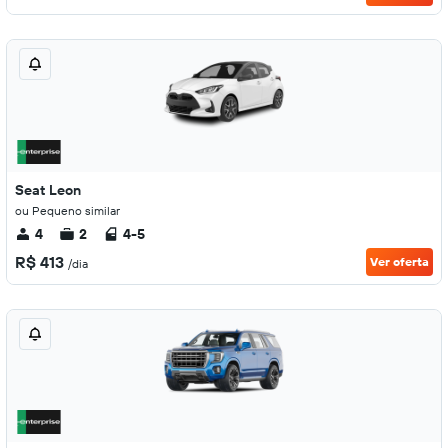
Seat Leon
ou Pequeno similar
4
2
4-5
R$ 413
Ver oferta
/dia