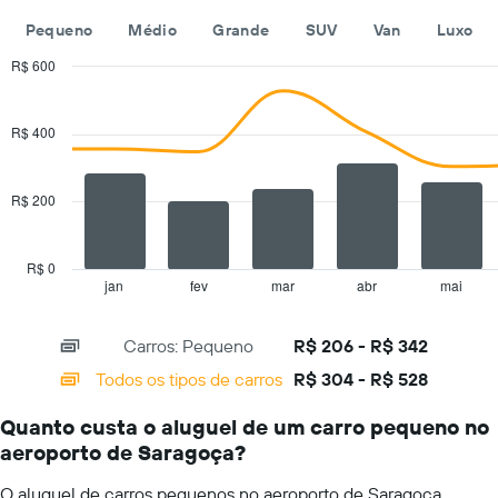
de
Pequeno
Médio
Grande
SUV
Van
Luxo
aluguel
de
R$ 600
carros
Combination
Chart
O
graphic.
chart
gráfico
with
R$ 400
tem
2
1
data
series.
eixo
R$ 200
Y
The
exibindo
chart
o
has
preço
R$ 0
1
mais
jan
fev
mar
abr
mai
End
of
X
barato
interactive
axis
do
chart
Carros: Pequeno
R$ 206 - R$ 342
displaying
aluguel
categories.
de
Todos os tipos de carros
R$ 304 - R$ 528
Range:
carro
14
para
Quanto custa o aluguel de um carro pequeno no
categories.
as
aeroporto de Saragoça?
The
empresas
chart
fornecidas
O aluguel de carros pequenos no aeroporto de Saragoça
has