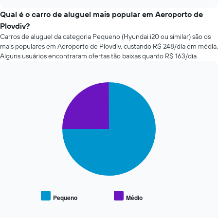
como
chart
o
Qual é o carro de aluguel mais popular em Aeroporto de
preço
Plovdiv?
de
Carros de aluguel da categoria Pequeno (Hyundai i20 ou similar) são os
um
mais populares em Aeroporto de Plovdiv, custando R$ 248/dia em média.
carro
Alguns usuários encontraram ofertas tão baixas quanto R$ 163/dia
alugado
varia
de
acordo
Pie
Chart
com
graphic.
chart
with
a
2
aproximação
slices.
da
data
O
de
gráfico
reserva
a
O
seguir
gráfico
exibe
tem
o
1
preço
eixo
Pequeno
Médio
End
médio
X
of
de
interactive
exibindo