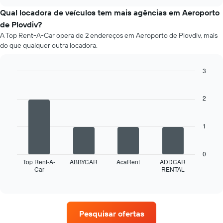
tipos
chart
o
populares
Qual locadora de veículos tem mais agências em Aeroporto
número
de
de Plovdiv?
de
carros
dias
A Top Rent-A-Car opera de 2 endereços em Aeroporto de Plovdiv, mais
antes
do que qualquer outra locadora.
da
reserva
3
O
Bar
gráfico
Chart
graphic.
chart
tem
with
2
1
4
eixo
bars.
Y
1
exibindo
O
o
gráfico
preço
a
0
médio
seguir
Top Rent-A-
ABBYCAR
AcaRent
ADDCAR
de
Car
RENTAL
exibe
End
um
of
as
interactive
aluguel
quatro
chart
de
empresas
carro
de
Pesquisar ofertas
aluguel