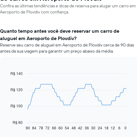
Confira as últimas tendências e dicas de reserva para alugar um carro em
Aeroporto de Plovdiv com confiança.
Quanto tempo antes você deve reservar um carro de
aluguel em Aeroporto de Plovdiv?
Reserve seu carro de aluguel em Aeroporto de Plovdiv cerca de 90 dias
antes da sua viagem para garantir um preço abaixo da média.
R$ 140
Line
Chart
graphic.
chart
with
91
R$ 120
data
points.
R$ 100
O
gráfico
a
R$ 80
seguir
90
84
78
72
66
60
54
48
42
36
30
24
18
12
6
0
End
of
exibe
interactive