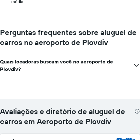
média
exibindo
o
preço
mais
barato
Perguntas frequentes sobre aluguel de
do
carros no aeroporto de Plovdiv
aluguel
de
carro
para
Quais locadoras buscam você no aeroporto de
as
Plovdiv?
empresas
fornecidas
Avaliações e diretório de aluguel de
carros em Aeroporto de Plovdiv