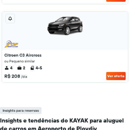
Citroen C3 Aircross
ou Pequeno similar
4
2
4-5
R$ 208
Ver oferta
/dia
Insights para reservas
Insights e tendências do KAYAK para aluguel
de carros em Aeroporto de Plovdiv