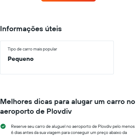
de
carros
que
tem
mais
Informações úteis
localizações
O
gráfico
tem
Tipo de carro mais popular
1
Pequeno
eixo
X
exibindo
empresas
de
aluguel
de
Melhores dicas para alugar um carro no
carros
O
aeroporto de Plovdiv
gráfico
tem
1
Reserve seu carro de aluguel no aeroporto de Plovdiv pelo menos
eixo
6 dias antes da sua viagem para conseguir um preço abaixo da
Y