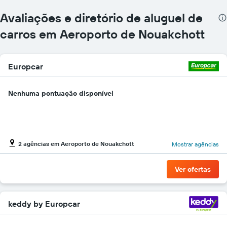
de
carros
Avaliações e diretório de aluguel de
O
gráfico
carros em Aeroporto de Nouakchott
tem
1
eixo
Europcar
Y
exibindo
o
Nenhuma pontuação disponível
preço
mais
barato
do
aluguel
2 agências em Aeroporto de Nouakchott
de
Mostrar agências
carro
para
Ver ofertas
as
empresas
fornecidas
keddy by Europcar