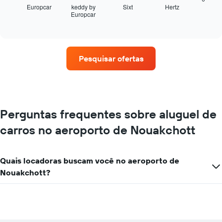
seguir
Europcar
keddy by
Sixt
Hertz
Europcar
exibe
End
of
as
interactive
quatro
chart
empresas
de
Pesquisar ofertas
aluguel
de
carros
que
tem
mais
Perguntas frequentes sobre aluguel de
localizações
carros no aeroporto de Nouakchott
O
gráfico
tem
1
Quais locadoras buscam você no aeroporto de
eixo
Nouakchott?
X
exibindo
empresas
de
aluguel