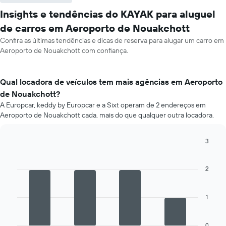
Insights e tendências do KAYAK para aluguel
de carros em Aeroporto de Nouakchott
Confira as últimas tendências e dicas de reserva para alugar um carro em
Aeroporto de Nouakchott com confiança.
Qual locadora de veículos tem mais agências em Aeroporto
de Nouakchott?
A Europcar, keddy by Europcar e a Sixt operam de 2 endereços em
Aeroporto de Nouakchott cada, mais do que qualquer outra locadora.
3
Bar
Chart
graphic.
chart
with
2
4
bars.
1
O
gráfico
a
0