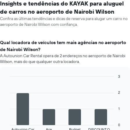
Insights e tendências do KAYAK para aluguel
de carros no aeroporto de Nairobi Wilson
Confira as últimas tendências e dicas de reserva para alugar um carro no
aeroporto de Nairobi Wilson com confiança.
Qual locadora de veículos tem mais agências no aeroporto
de Nairobi Wilson?
A Autounion Car Rental opera de 2 endereços no aeroporto de Nairobi
Wilson, mais do que qualquer outra locadora.
3
Bar
Chart
graphic.
chart
with
2
4
bars.
1
O
gráfico
a
0
seguir
Autounion Car
Ace
Budget
DISCOUNT.Q…