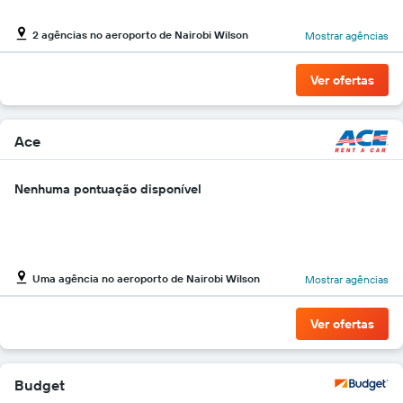
carros
O
2 agências no aeroporto de Nairobi Wilson
Mostrar agências
gráfico
tem
1
Ver ofertas
eixo
Y
exibindo
o
Ace
preço
mais
Nenhuma pontuação disponível
barato
do
aluguel
de
carro
para
Uma agência no aeroporto de Nairobi Wilson
Mostrar agências
as
empresas
Ver ofertas
fornecidas
Budget