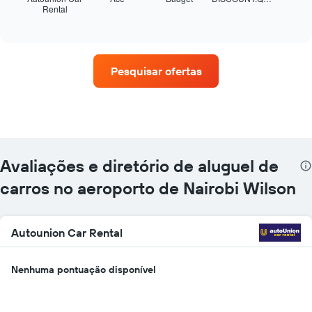
Rental
exibe
End
of
as
interactive
quatro
chart
empresas
de
Pesquisar ofertas
aluguel
de
carros
que
tem
mais
localizações
Avaliações e diretório de aluguel de
O
gráfico
carros no aeroporto de Nairobi Wilson
tem
1
eixo
Autounion Car Rental
X
exibindo
empresas
Nenhuma pontuação disponível
de
aluguel
de