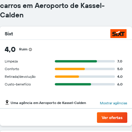
gráfico
carros em Aeroporto de Kassel-
tem
Calden
1
eixo
Y
exibindo
Sixt
o
preço
mais
4,0
Ruim
barato
do
Limpeza
7.0
aluguel
Conforto
5.0
de
carro
Retirada/devolução
4.0
para
Custo-benefício
6.0
as
empresas
fornecidas
Uma agência em Aeroporto de Kassel-Calden
Mostrar agências
Ver ofertas