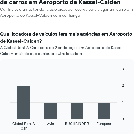
de carros em Aeroporto de Kassel-Calden
Confira as últimas tendências e dicas de reserva para alugar um carro em
Aeroporto de Kassel-Calden com confiança.
Qual locadora de veículos tem mais agências em Aeroporto
de Kassel-Calden?
A Global Rent A Car opera de 2 endereços em Aeroporto de Kassel-
Calden, mais do que qualquer outra locadora.
3
Bar
Chart
graphic.
chart
with
2
4
bars.
1
O
gráfico
a
0
seguir
Global Rent A
Avis
BUCHBINDER
Europcar
Car
exibe
End
of