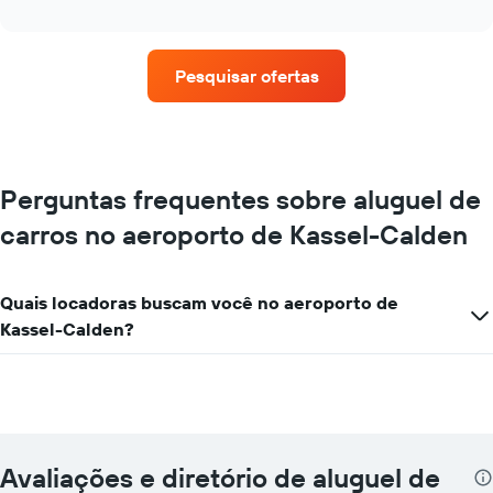
as
interactive
quatro
chart
empresas
de
Pesquisar ofertas
aluguel
de
carros
que
tem
mais
Perguntas frequentes sobre aluguel de
localizações
carros no aeroporto de Kassel-Calden
O
gráfico
tem
1
Quais locadoras buscam você no aeroporto de
eixo
Kassel-Calden?
X
exibindo
empresas
de
aluguel
de
carros
Avaliações e diretório de aluguel de
O