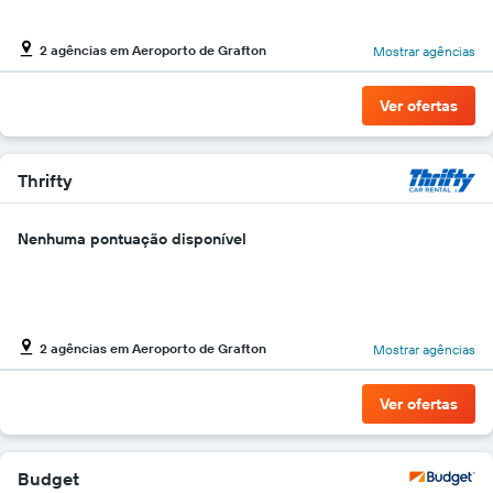
carros
O
2 agências em Aeroporto de Grafton
Mostrar agências
gráfico
tem
1
Ver ofertas
eixo
Y
exibindo
o
Thrifty
preço
mais
Nenhuma pontuação disponível
barato
do
aluguel
de
carro
para
2 agências em Aeroporto de Grafton
Mostrar agências
as
empresas
Ver ofertas
fornecidas
Budget