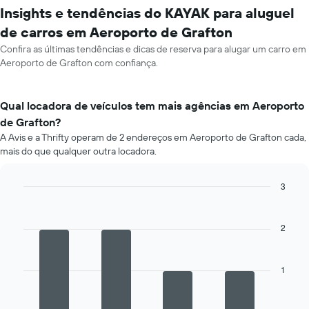
Insights e tendências do KAYAK para aluguel
de carros em Aeroporto de Grafton
Confira as últimas tendências e dicas de reserva para alugar um carro em
Aeroporto de Grafton com confiança.
Qual locadora de veículos tem mais agências em Aeroporto
de Grafton?
A Avis e a Thrifty operam de 2 endereços em Aeroporto de Grafton cada,
mais do que qualquer outra locadora.
3
Bar
Chart
graphic.
chart
with
2
4
bars.
1
O
gráfico
a