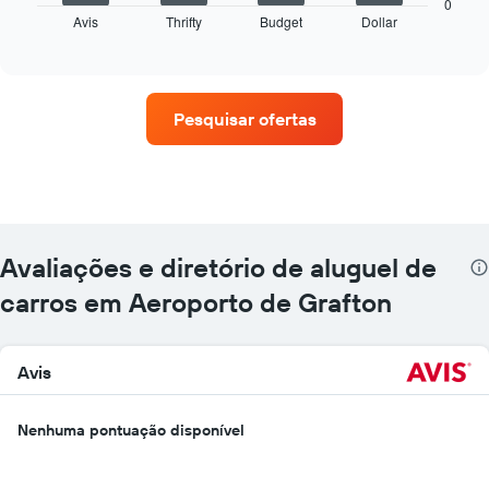
seguir
0
Avis
Thrifty
Budget
Dollar
exibe
End
of
as
interactive
quatro
chart
empresas
de
Pesquisar ofertas
aluguel
de
carros
que
tem
mais
localizações
Avaliações e diretório de aluguel de
O
gráfico
carros em Aeroporto de Grafton
tem
1
eixo
Avis
X
exibindo
empresas
Nenhuma pontuação disponível
de
aluguel
de