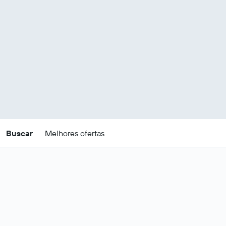
Buscar
Melhores ofertas
Ofertas de pacotes de
viagem mais baratos para
Papua Nova Guiné