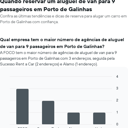
Quando reservar um aluguel de van para 9
passageiros em Porto de Galinhas
Confira as últimas tendências e dicas de reserva para alugar um carro em
Porto de Galinhas com confiança.
Qual empresa tem o maior número de agências de aluguel
de van para 9 passageiros em Porto de Galinhas?
A FOCO tem o maior número de agências de aluguel de van para 9
passageiros em Porto de Galinhas com 3 endereços, seguida pela
Sucesso Rent a Car (2 endereços) e Alamo (1 endereço).
4
Bar
Chart
graphic.
chart
3
with
4
2
bars.
O
1
gráfico
a
0