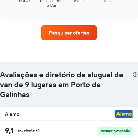
seguir
FOCO
Sucesso Rent
Alamo
Hertz
a Car
exibe
End
of
as
interactive
quatro
chart
empresas
de
Pesquisar ofertas
aluguel
de
carros
que
tem
mais
localizações
Avaliações e diretório de aluguel de
O
gráfico
van de 9 lugares em Porto de
tem
Galinhas
1
eixo
X
exibindo
Alamo
empresas
de
9,1
aluguel
Excelente
Melhor avaliação
de