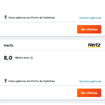
carros
O
gráfico
tem
Uma agência em Porto de Galinhas
Mostrar agências
1
eixo
Y
Ver ofertas
exibindo
o
preço
Hertz
mais
barato
do
8,0
Muito bom
aluguel
de
carro
para
as
Uma agência em Porto de Galinhas
Mostrar agências
empresas
fornecidas
Ver ofertas