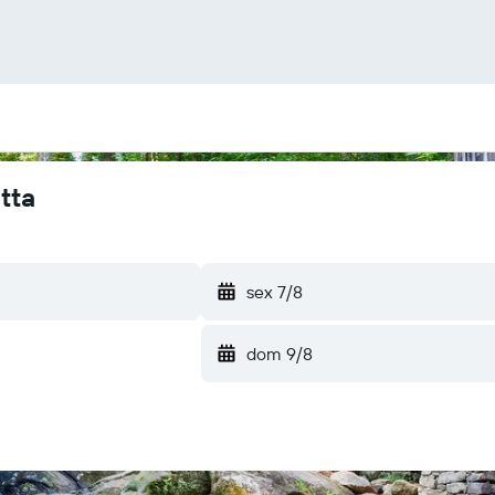
tta
sex 7/8
dom 9/8