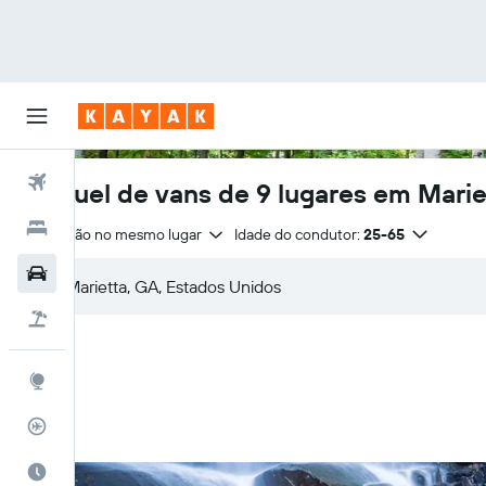
Voos
Aluguel de vans de 9 lugares em Marie
Hotéis
Devolução no mesmo lugar
Idade do condutor:
25-65
Carros
Pacotes
Explore
Rastreador de voos
Quando ir