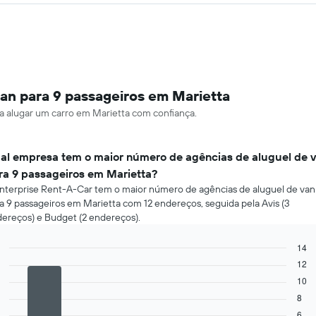
an para 9 passageiros em Marietta
ara alugar um carro em Marietta com confiança.
al empresa tem o maior número de agências de aluguel de 
ra 9 passageiros em Marietta?
nterprise Rent-A-Car tem o maior número de agências de aluguel de van
a 9 passageiros em Marietta com 12 endereços, seguida pela Avis (3
ereços) e Budget (2 endereços).
14
Bar
12
Chart
graphic.
chart
10
with
4
8
bars.
6