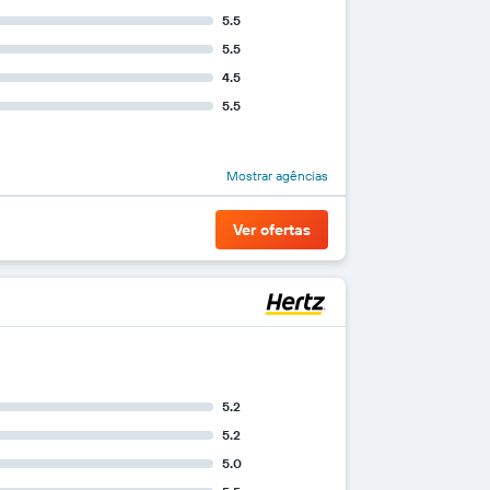
5.5
5.5
4.5
5.5
Mostrar agências
Ver ofertas
5.2
5.2
5.0