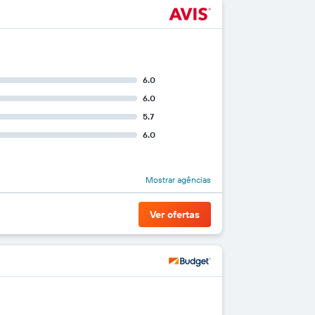
6.0
6.0
5.7
6.0
Mostrar agências
Ver ofertas