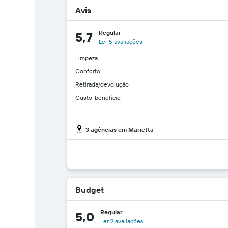
Avis
Regular
5,7
Ler 5 avaliações
Limpeza
Conforto
Retirada/devolução
Custo-benefício
3 agências em Marietta
Budget
Regular
5,0
Ler 2 avaliações