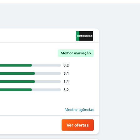
Melhor avaliação
8.2
8.4
8.4
8.2
Mostrar agências
Ver ofertas