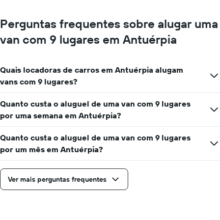
dia
empresas
de
Perguntas frequentes sobre alugar uma
aluguel
de
van com 9 lugares em Antuérpia
carros
O
gráfico
Quais locadoras de carros em Antuérpia alugam
tem
1
vans com 9 lugares?
eixo
Y
Quanto custa o aluguel de uma van com 9 lugares
exibindo
por uma semana em Antuérpia?
o
preço
mais
Quanto custa o aluguel de uma van com 9 lugares
barato
por um mês em Antuérpia?
do
aluguel
de
Ver mais perguntas frequentes
carro
para
as
empresas
fornecidas