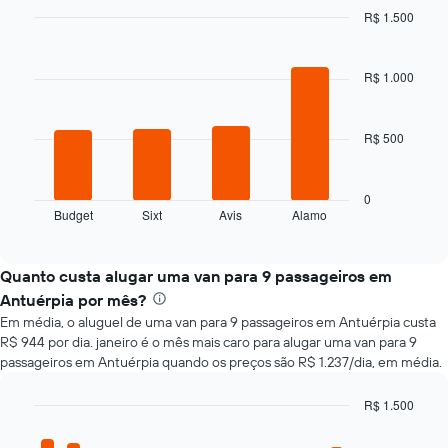
de
R$ 1.500
acordo
Bar
Chart
com
graphic.
chart
with
a
R$ 1.000
4
aproximação
bars.
da
data
R$ 500
O
de
gráfico
reserva
a
O
seguir
0
gráfico
Budget
Sixt
Avis
Alamo
exibe
End
tem
of
as
interactive
1
quatro
chart
eixo
empresas
Quanto custa alugar uma van para 9 passageiros em
X
de
Antuérpia por mês?
exibindo
aluguel
o
Em média, o aluguel de uma van para 9 passageiros em Antuérpia custa
de
número
R$ 944 por dia. janeiro é o mês mais caro para alugar uma van para 9
carros
de
passageiros em Antuérpia quando os preços são R$ 1.237/dia, em média.
mais
dias
baratas
antes
R$ 1.500
das
da
últimas
Bar
Chart
reserva
graphic.
chart
72