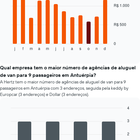
O
with
horas
R$ 1.000
gráfico
12
O
tem
bars.
gráfico
1
tem
R$ 500
eixo
O
1
Y
gráfico
eixo
exibindo
a
X
o
seguir
0
exibindo
j
f
m
a
m
j
j
a
s
o
n
d
preço
exibe
End
as
of
médio
o
interactive
4
de
preço
chart
empresas
um
médio
Qual empresa tem o maior número de agências de aluguel
de
aluguel
de
de van para 9 passageiros em Antuérpia?
aluguel
de
um
A Hertz tem o maior número de agências de aluguel de van para 9
de
carro
aluguel
carro
passageiros em Antuérpia com 3 endereços, seguida pela keddy by
de
mais
Europcar (3 endereços) e Dollar (3 endereços).
carro
baratas
a
O
4
cada
gráfico
mês
Bar
Chart
tem
graphic.
chart
O
3
1
with
gráfico
eixo
4
tem
2
bars.
Y
1