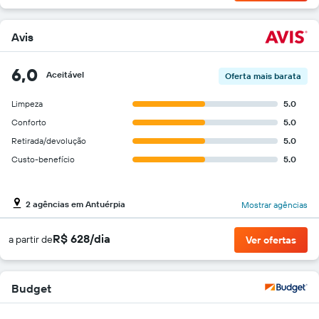
Avis
6,0
Aceitável
Oferta mais barata
Limpeza
5.0
Conforto
5.0
Retirada/devolução
5.0
Custo-benefício
5.0
2 agências em Antuérpia
Mostrar agências
R$ 628/dia
a partir de
Ver ofertas
Budget