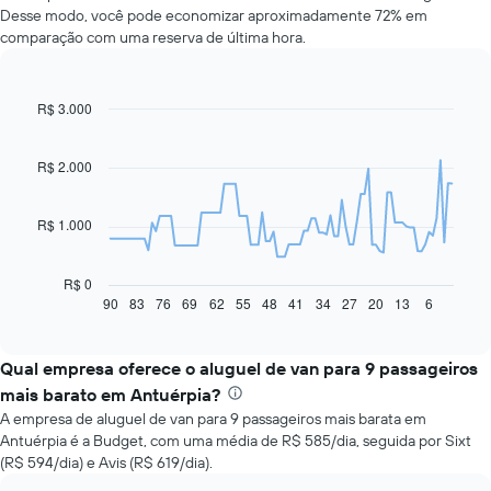
Desse modo, você pode economizar aproximadamente 72% em
comparação com uma reserva de última hora.
R$ 3.000
Line
Chart
graphic.
chart
with
91
R$ 2.000
data
points.
R$ 1.000
O
gráfico
a
R$ 0
seguir
90
83
76
69
62
55
48
41
34
27
20
13
6
End
of
exibe
interactive
como
chart
o
Qual empresa oferece o aluguel de van para 9 passageiros
preço
mais barato em Antuérpia?
de
A empresa de aluguel de van para 9 passageiros mais barata em
um
Antuérpia é a Budget, com uma média de R$ 585/dia, seguida por Sixt
carro
(R$ 594/dia) e Avis (R$ 619/dia).
alugado
varia