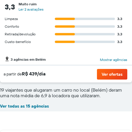
Muito ruim
3,3
Ler 2 avaliações
Limpeza
3.3
Conforto
3.3
Retirada/devolução
3.3
Custo-benefício
3.3
3 agências em Belém
Mostrar agências
R$ 439/dia
a partir de
Ver ofertas
19 viajantes que alugaram um carro no local (Belém) deram
uma nota média de 6,9 à locadora que utilizaram.
Ver todas as 15 agências