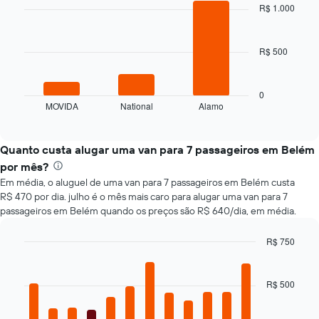
with
a
R$ 1.000
3
aproximação
bars.
da
data
R$ 500
O
de
gráfico
reserva
a
O
seguir
0
gráfico
MOVIDA
National
Alamo
exibe
End
tem
of
as
interactive
1
quatro
chart
eixo
empresas
Quanto custa alugar uma van para 7 passageiros em Belém
X
de
por mês?
exibindo
aluguel
o
Em média, o aluguel de uma van para 7 passageiros em Belém custa
de
número
R$ 470 por dia. julho é o mês mais caro para alugar uma van para 7
carros
de
passageiros em Belém quando os preços são R$ 640/dia, em média.
mais
dias
baratas
antes
R$ 750
das
da
últimas
Bar
Chart
reserva
graphic.
chart
72
O
with
horas
R$ 500
gráfico
12
O
tem
bars.
gráfico
1