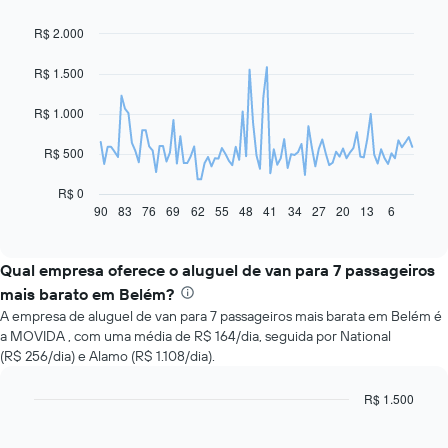
R$ 2.000
Line
Chart
graphic.
chart
with
R$ 1.500
91
data
R$ 1.000
points.
O
R$ 500
gráfico
a
R$ 0
seguir
90
83
76
69
62
55
48
41
34
27
20
13
6
End
of
exibe
interactive
como
chart
o
Qual empresa oferece o aluguel de van para 7 passageiros
preço
mais barato em Belém?
de
A empresa de aluguel de van para 7 passageiros mais barata em Belém é
um
a MOVIDA , com uma média de R$ 164/dia, seguida por National
carro
(R$ 256/dia) e Alamo (R$ 1.108/dia).
alugado
varia
de
R$ 1.500
acordo
Bar
Chart
com
graphic.
chart