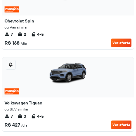
Chevrolet Spin
ou Van similar
7
2
4-5
R$ 168
Ver oferta
/dia
Volkswagen Tiguan
ou SUV similar
7
3
4-5
R$ 427
Ver oferta
/dia