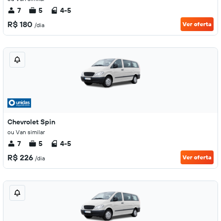
7
5
4-5
R$ 180
Ver oferta
/dia
Chevrolet Spin
ou Van similar
7
5
4-5
R$ 226
Ver oferta
/dia