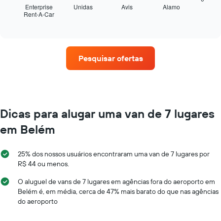
os
seguir
Enterprise
Unidas
Avis
Alamo
barato
meses
Rent-A-Car
exibe
End
do
do
of
as
aluguel
interactive
ano
quatro
chart
de
O
empresas
carro
gráfico
de
para
Pesquisar ofertas
tem
aluguel
as
1
de
empresas
eixo
carros
fornecidas
Y
que
exibindo
tem
o
mais
Dicas para alugar uma van de 7 lugares
preço
localizações
médio
em Belém
O
de
gráfico
aluguel
tem
de
25% dos nossos usuários encontraram uma van de 7 lugares por
1
carro
R$ 44 ou menos.
eixo
por
X
um
O aluguel de vans de 7 lugares em agências fora do aeroporto em
exibindo
dia
Belém é, em média, cerca de 47% mais barato do que nas agências
empresas
do aeroporto
de
aluguel