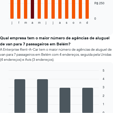
tem
R$ 250
eixo
O
1
Y
gráfico
eixo
exibindo
a
X
o
seguir
0
exibindo
j
f
m
a
m
j
j
a
s
o
n
d
preço
exibe
End
as
of
médio
o
interactive
4
de
preço
chart
empresas
um
médio
Qual empresa tem o maior número de agências de aluguel
de
aluguel
de
de van para 7 passageiros em Belém?
aluguel
de
um
A Enterprise Rent-A-Car tem o maior número de agências de aluguel de
de
carro
aluguel
carro
van para 7 passageiros em Belém com 4 endereços, seguida pela Unidas
de
mais
(4 endereços) e Avis (3 endereços).
carro
baratas
a
O
5
cada
gráfico
mês
Bar
Chart
tem
4
graphic.
chart
O
1
with
gráfico
3
eixo
4
tem
bars.
Y
1
2
exibindo
eixo
O
o
1
X
gráfico
preço
exibindo
a
mais
0