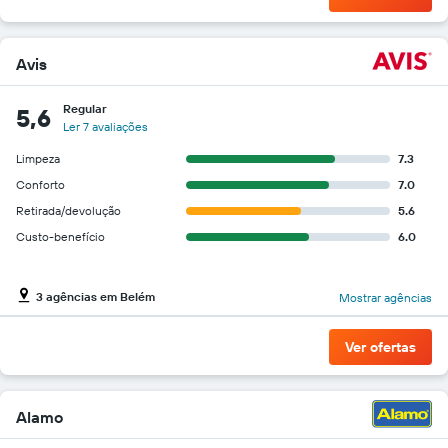
Avis
Regular
5,6
Ler 7 avaliações
Limpeza
7.3
Conforto
7.0
Retirada/devolução
5.6
Custo-benefício
6.0
3 agências em Belém
Mostrar agências
Ver ofertas
Alamo