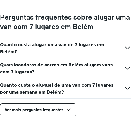
de
carros
O
Perguntas frequentes sobre alugar uma
gráfico
tem
van com 7 lugares em Belém
1
eixo
Y
Quanto custa alugar uma van de 7 lugares em
exibindo
o
Belém?
preço
mais
Quais locadoras de carros em Belém alugam vans
barato
com 7 lugares?
do
aluguel
de
Quanto custa o aluguel de uma van com 7 lugares
carro
por uma semana em Belém?
para
as
empresas
Ver mais perguntas frequentes
fornecidas