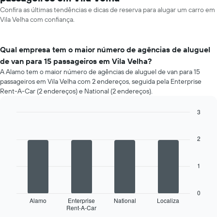
Confira as últimas tendências e dicas de reserva para alugar um carro em
Vila Velha com confiança.
Qual empresa tem o maior número de agências de aluguel
de van para 15 passageiros em Vila Velha?
A Alamo tem o maior número de agências de aluguel de van para 15
passageiros em Vila Velha com 2 endereços, seguida pela Enterprise
Rent-A-Car (2 endereços) e National (2 endereços).
3
Bar
Chart
graphic.
chart
with
2
4
bars.
1
O
gráfico
a
0
seguir
Alamo
Enterprise
National
Localiza
Rent-A-Car
exibe
End
of