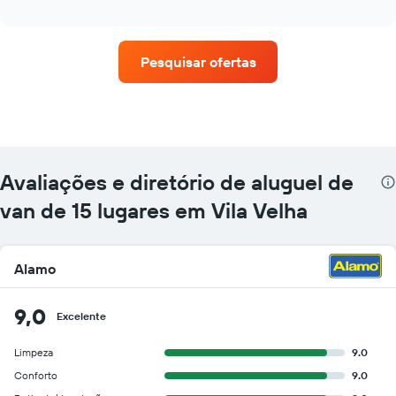
as
interactive
quatro
chart
empresas
de
Pesquisar ofertas
aluguel
de
carros
que
tem
mais
localizações
Avaliações e diretório de aluguel de
O
gráfico
van de 15 lugares em Vila Velha
tem
1
eixo
Alamo
X
exibindo
empresas
9,0
Excelente
de
aluguel
Limpeza
9.0
de
carros
Conforto
9.0
O