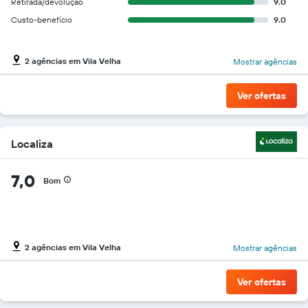
Retirada/devolução
9.0
gráfico
tem
Custo-benefício
9.0
1
eixo
Y
2 agências em Vila Velha
Mostrar agências
exibindo
o
Ver ofertas
preço
mais
barato
do
Localiza
aluguel
de
carro
7,0
Bom
para
as
empresas
fornecidas
2 agências em Vila Velha
Mostrar agências
Ver ofertas