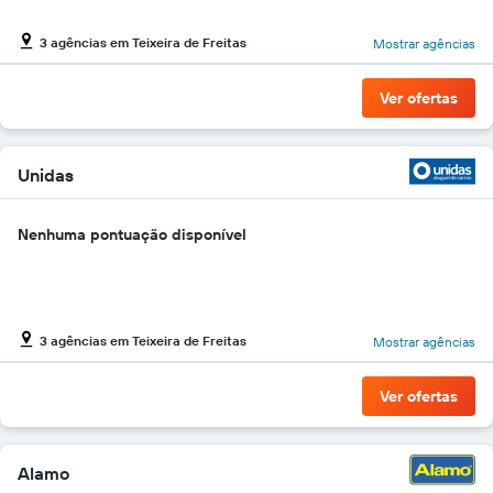
gráfico
tem
3 agências em Teixeira de Freitas
Mostrar agências
1
eixo
Y
Ver ofertas
exibindo
o
preço
Unidas
mais
barato
do
Nenhuma pontuação disponível
aluguel
de
carro
para
as
3 agências em Teixeira de Freitas
Mostrar agências
empresas
fornecidas
Ver ofertas
Alamo