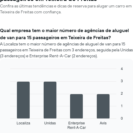
Confira as últimas tendências e dicas de reserva para alugar um carro em
Teixeira de Freitas com confiança.
Qual empresa tem o maior número de agências de aluguel
de van para 15 passageiros em Teixeira de Freitas?
A Localiza tem o maior número de agências de aluguel de van para 15
passageiros em Teixeira de Freitas com 3 endereços, seguida pela Unidas
(3 endereços) e Enterprise Rent-A-Car (2 endereços).
4
Bar
Chart
graphic.
chart
3
with
4
2
bars.
O
1
gráfico
a
0
seguir
Localiza
Unidas
Enterprise
Avis
Rent-A-Car
exibe
End
of