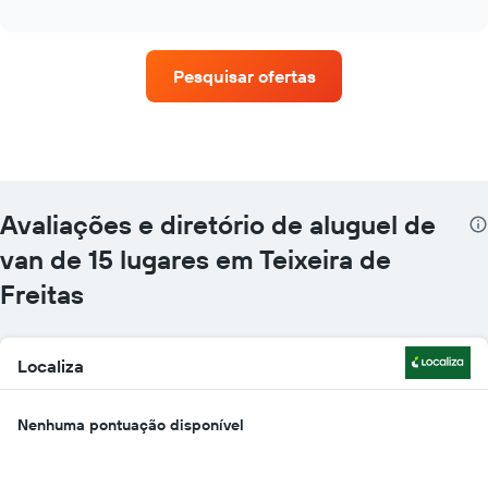
as
interactive
quatro
chart
empresas
de
Pesquisar ofertas
aluguel
de
carros
que
tem
mais
localizações
Avaliações e diretório de aluguel de
O
gráfico
van de 15 lugares em Teixeira de
tem
Freitas
1
eixo
X
exibindo
Localiza
empresas
de
aluguel
Nenhuma pontuação disponível
de
carros
O